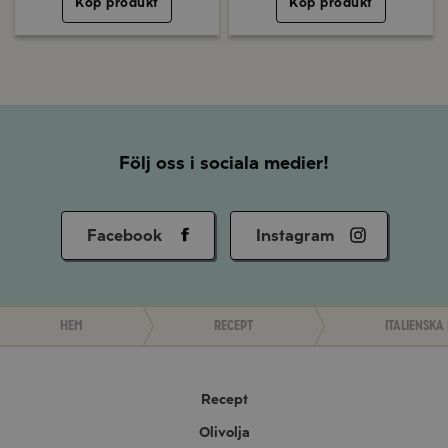
Köp produkt
Köp produkt
Följ oss i sociala medier!
Facebook
Instagram
Hem
Recept
Italienska
Recept
Olivolja