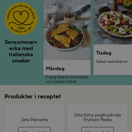
Måndag
Tisdag
Sensommarv
ecka med
Tisdag
italienska
smaker
Sallad med kikärtor
Måndag
Frasig fetaost med sallad
och picklad rödlök
Produkter i receptet
Zeta Extra jungfruolivolja
Zeta Pancetta
Fruttato Medio