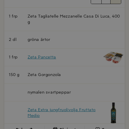
1 frp
Zeta Tagliatelle Mezzanelle Casa Di Luca, 400
g
2 dl
gröna ärtor
1 frp
Zeta Pancetta
150 g
Zeta Gorgonzola
nymalen svartpeppar
Zeta Extra jungfruolivolja Fruttato
Medio