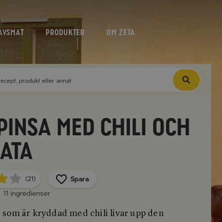
AVSMAT
PRODUKTER
OM ZETA
 Pinsa med chili och
ata
Spara
(21)
11 ingredienser
som är kryddad med chili livar upp den