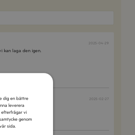
2025-04-29
i kan laga den igen.
e dig en bättre
2025-02-27
unna leverera
 efterfrågar vi
tt samtycke genom
vår sida.