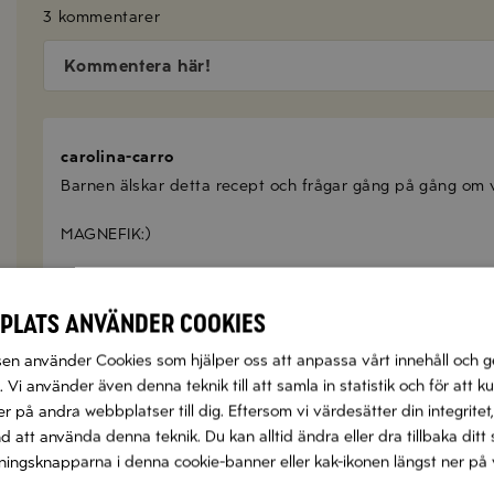
3 kommentarer
Kommentera här!
carolina-carro
Barnen älskar detta recept och frågar gång på gång om v
MAGNEFIK:)
SVARA
plats använder cookies
n använder Cookies som hjälper oss att anpassa vårt innehåll och g
Pelle
 Vi använder även denna teknik till att samla in statistik och för att k
Så smarrig! Har blivit en favorit hemma.
 på andra webbplatser till dig. Eftersom vi värdesätter din integritet,
nd att använda denna teknik. Du kan alltid ändra eller dra tillbaka di
SVARA
llningsknapparna i denna cookie-banner eller kak-ikonen längst ner på 