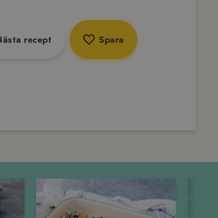
ta recept
Spara
sta recept
Spara
Nästa recept
Spara
Onsdag
Torsdag