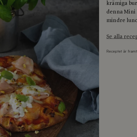
krämiga bur
denna Mini 
mindre lunc
Se alla rece
Receptet är fram