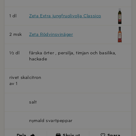
1 dl
Zeta Extra jungfruolivolja Classico
2 msk
Zeta Rödvinsvinäger
½ dl
färska örter , persilja, timjan och basilika,
hackade
rivet skal
citron
av 1
salt
nymald svartpeppar
Dela
Skriv ut
Spara