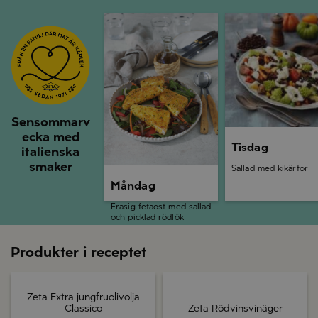
Måndag
Tisdag
Sensommarv
ecka med
Tisdag
italienska
smaker
Sallad med kikärtor
Måndag
Frasig fetaost med sallad
och picklad rödlök
Produkter i receptet
Zeta Extra jungfruolivolja
Classico
Zeta Rödvinsvinäger