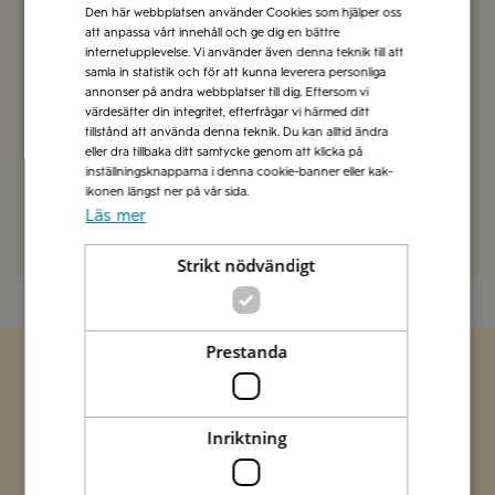
Den här webbplatsen använder Cookies som hjälper oss
SVARA
att anpassa vårt innehåll och ge dig en bättre
internetupplevelse. Vi använder även denna teknik till att
Emma Olsson
samla in statistik och för att kunna leverera personliga
2022-03-16
annonser på andra webbplatser till dig. Eftersom vi
Hejsan Nina,
värdesätter din integritet, efterfrågar vi härmed ditt
Du ugnsrostar grönsakerna först för att sedan
tillstånd att använda denna teknik. Du kan alltid ändra
låta de ligga i marinaden innan servering.
eller dra tillbaka ditt samtycke genom att klicka på
Hälsningar, vännerna på Zeta
inställningsknapparna i denna cookie-banner eller kak-
ikonen längst ner på vår sida.
Läs mer
SVARA
Strikt nödvändigt
Prestanda
Zetas populära nyhetsbrev
Inriktning
Missa inte att vi har flera olika nyhetsbrev som
förenklar vardagen och förgyller helgen med