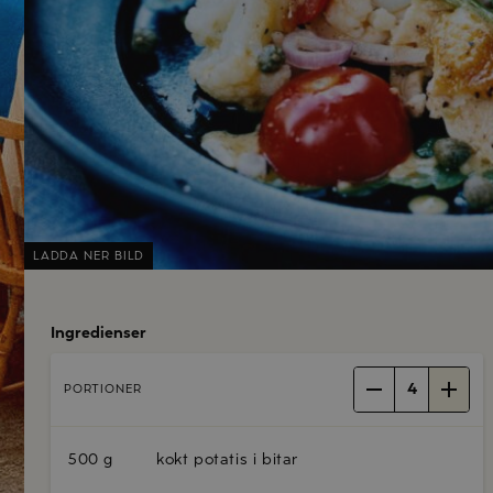
LADDA NER BILD
Ingredienser
4
PORTIONER
500 g
kokt potatis i bitar