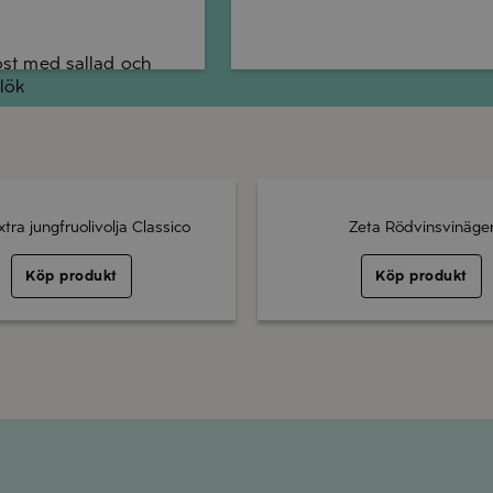
ost med sallad och
lök
xtra jungfruolivolja Classico
Zeta Rödvinsvinäge
Köp produkt
Köp produkt