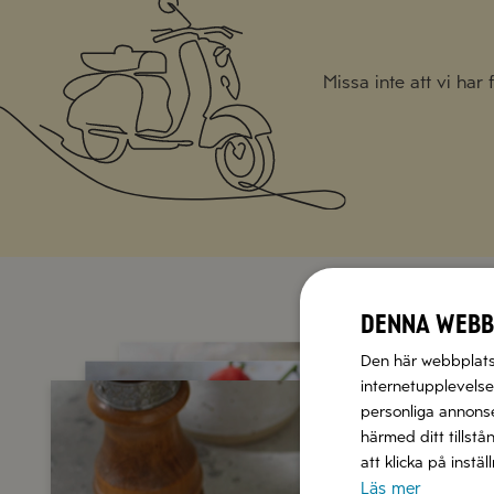
Missa inte att vi har
Denna webb
Den här webbplatse
internetupplevelse.
personliga annonser
härmed ditt tillstå
att klicka på instä
Läs mer