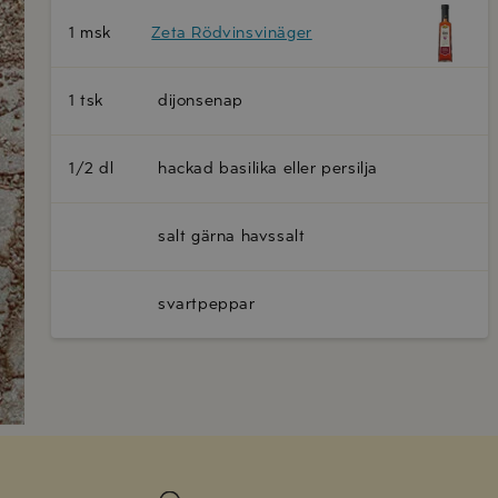
1 msk
Zeta Rödvinsvinäger
1 tsk
dijonsenap
1/2 dl
hackad basilika eller persilja
salt gärna havssalt
svartpeppar