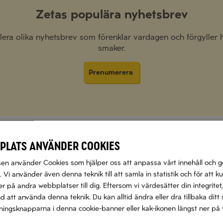
Zetas populära nyhetsbrev
 flera olika nyhetsbrev som förenklar vardagen och förgyller
smaker.
Prenumerera
plats använder cookies
n använder Cookies som hjälper oss att anpassa vårt innehåll och g
 Vi använder även denna teknik till att samla in statistik och för att k
RISO
 på andra webbplatser till dig. Eftersom vi värdesätter din integritet,
KRÄ
PA
nd att använda denna teknik. Du kan alltid ändra eller dra tillbaka di
CITR
TOM
llningsknapparna i denna cookie-banner eller kak-ikonen längst ner på 