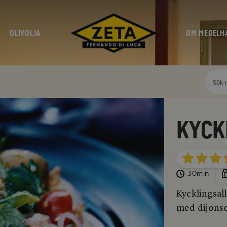
OLIVOLJA
OM MEDELH
Kyck
30min
Kycklingsal
med dijonse