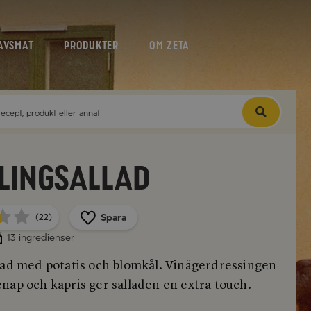
AVSMAT
PRODUKTER
OM ZETA
lingsallad
Spara
(22)
13 ingredienser
lad med potatis och blomkål. Vinägerdressingen
nap och kapris ger salladen en extra touch.