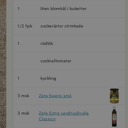
1
liten blomkål i buketter
1/2 fpk
sockerärtor strimlade
1
rödlök
cocktailtomater
1
kyckling
3 msk
Zeta Kapris små
3 msk
Zeta Extra jungfruolivolja
Classico