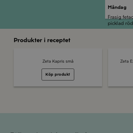
Måndag
Frasig feta
picklad röd
Produkter i receptet
Zeta Kapris små
Zeta E
Köp produkt