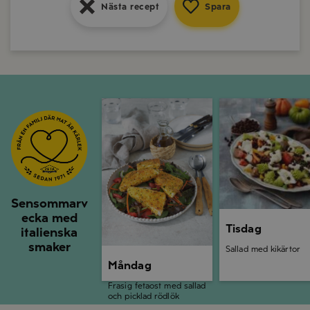
Nästa recept
Spara
Måndag
Tisdag
Sensommarv
ecka med
Tisdag
italienska
smaker
Sallad med kikärtor
Måndag
Frasig fetaost med sallad
och picklad rödlök