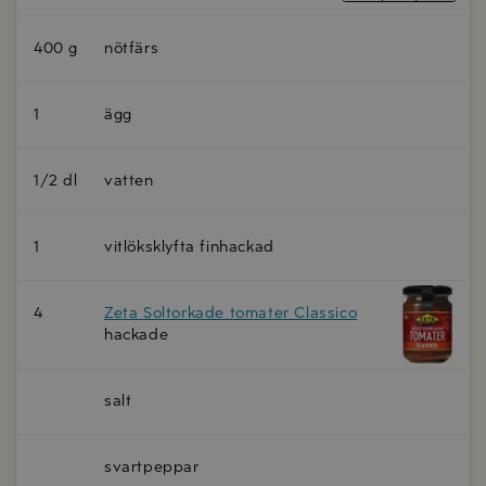
400 g
nötfärs
1
ägg
1/2 dl
vatten
1
vitlöksklyfta finhackad
4
Zeta Soltorkade tomater Classico
hackade
salt
svartpeppar