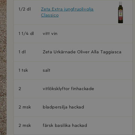
1/2 dl
Zeta Extra jungfruolivolja
Classico
1 1/4 dl
vitt vin
1 dl
Zeta Urkärnade Oliver Alla Taggiasca
1 tsk
salt
2
vitlöksklyftor finhackade
2 msk
bladpersilja hackad
2 msk
färsk basilika hackad