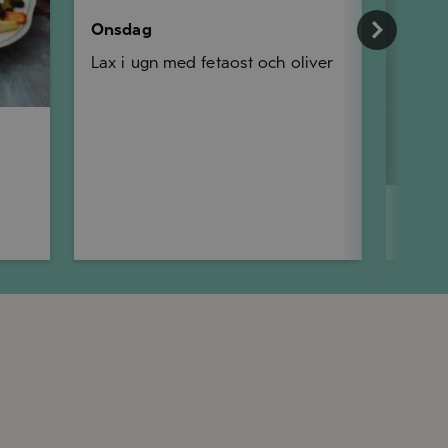
Onsdag
Lax i ugn med fetaost och oliver
Torsd
Pinsa 
och p