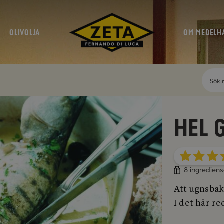
OLIVOLJA
OM MEDELH
Hel g
8 ingrediens
Att ugnsbaka
I det här re