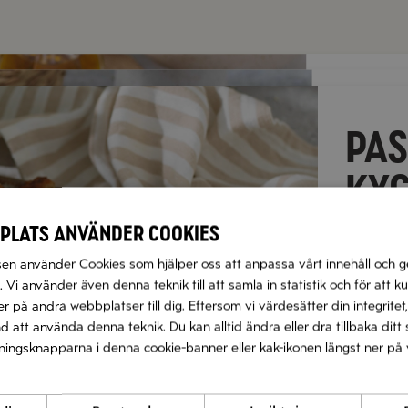
RISO
KRÄ
PA
CITR
TOM
KRO
KYC
t
BAL
OCH
plats använder cookies
t
n använder Cookies som hjälper oss att anpassa vårt innehåll och g
t
t
t
t
 Vi använder även denna teknik till att samla in statistik och för att k
 på andra webbplatser till dig. Eftersom vi värdesätter din integritet,
Näs
nd att använda denna teknik. Du kan alltid ändra eller dra tillbaka di
Nä
llningsknapparna i denna cookie-banner eller kak-ikonen längst ner på 