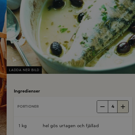
LADDA NER BILD
Ingredienser
4
PORTIONER
1 kg
hel gös urtagen och fjällad