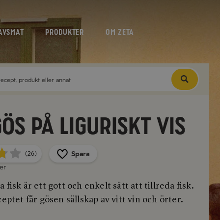
AVSMAT
PRODUKTER
OM ZETA
ös på liguriskt vis
Spara
(26)
er
 fisk är ett gott och enkelt sätt att tillreda fisk.
ceptet får gösen sällskap av vitt vin och örter.