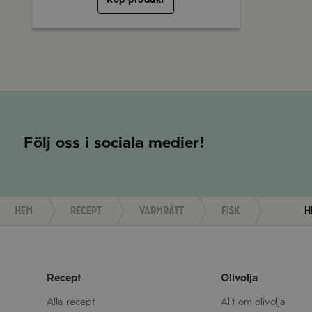
Följ oss i sociala medier!
Hem
Recept
Varmrätt
Fisk
H
Recept
Olivolja
Alla recept
Allt om olivolja