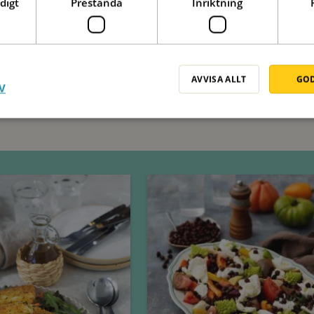
digt
Prestanda
Inriktning
AVVISA ALLT
GOD
V
Tisdag