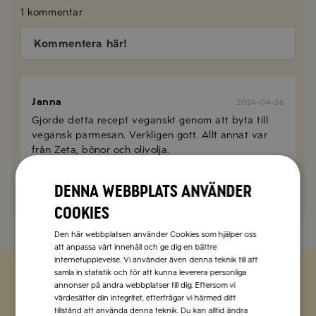
1 kommentar
Kommentera här!
Janna
2024-04-26
Gjorde detta recept veganskt genom att byta till
vegansk parmesan. Verkligen gott. Allt annat var
från Zeta, bönor och olivolja.
SVARA
Denna webbplats använder
cookies
Den här webbplatsen använder Cookies som hjälper oss
att anpassa vårt innehåll och ge dig en bättre
internetupplevelse. Vi använder även denna teknik till att
samla in statistik och för att kunna leverera personliga
annonser på andra webbplatser till dig. Eftersom vi
Zetas populära nyhetsbrev
värdesätter din integritet, efterfrågar vi härmed ditt
tillstånd att använda denna teknik. Du kan alltid ändra