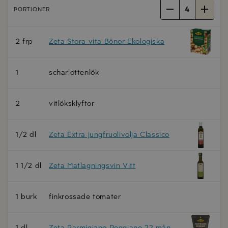
4
PORTIONER
2 frp
Zeta Stora vita Bönor Ekologiska
1
scharlottenlök
2
vitlöksklyftor
1/2 dl
Zeta Extra jungfruolivolja Classico
1 1/2 dl
Zeta Matlagningsvin Vitt
1 burk
finkrossade tomater
1 dl
Zeta Parmigiano Reggiano 22 mån
,