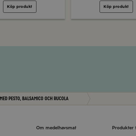
Köp produkt
Köp produkt
 med pesto, balsamico och rucola
Om medelhavsmat
Produkter 