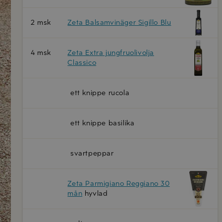
2 msk
Zeta Balsamvinäger Sigillo Blu
4 msk
Zeta Extra jungfruolivolja
Classico
ett knippe rucola
ett knippe basilika
svartpeppar
Zeta Parmigiano Reggiano 30
mån
hyvlad