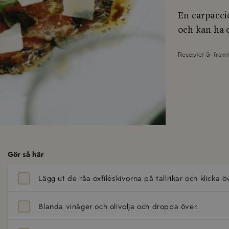
En carpaccio
och kan ha o
Receptet är fram
Gör så här
Lägg ut de råa oxfiléskivorna på tallrikar och klicka öv
Blanda vinäger och olivolja och droppa över.