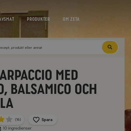
AVSMAT
PRODUKTER
OM ZETA
carpaccio med
o, balsamico och
la
Spara
(16)
10 ingredienser