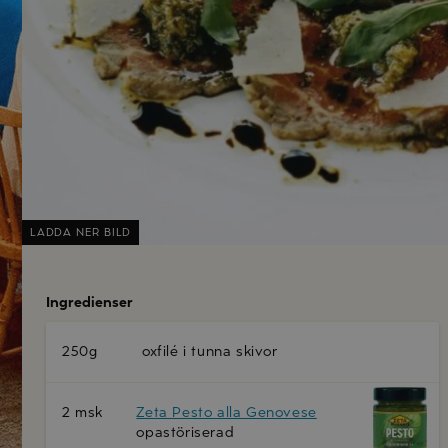
LADDA NER BILD
Ingredienser
250g
oxfilé i tunna skivor
2 msk
Zeta Pesto alla Genovese
opastöriserad