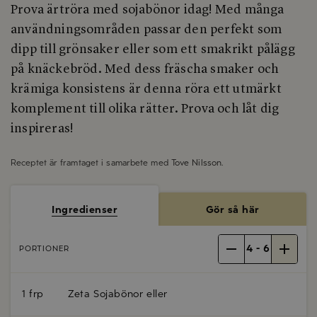
Prova ärtröra med sojabönor idag! Med många
användningsområden passar den perfekt som
dipp till grönsaker eller som ett smakrikt pålägg
på knäckebröd. Med dess fräscha smaker och
krämiga konsistens är denna röra ett utmärkt
komplement till olika rätter. Prova och låt dig
inspireras!
Receptet är framtaget i samarbete med
Tove Nilsson
.
Ingredienser
Gör så här
4
-
6
PORTIONER
1 frp
Zeta Sojabönor eller