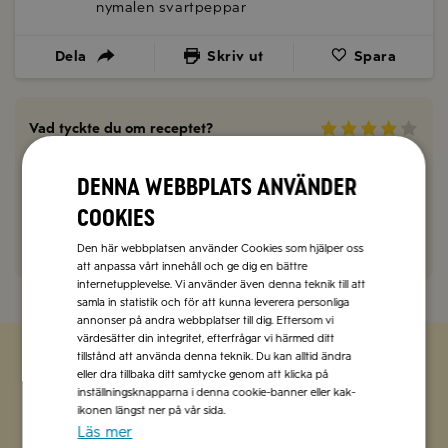
nymalen svartpeppar
Dela
Skriv ut
Spara
Vad tyckte du om receptet?
0 kommentarer
Denna webbplats använder
cookies
Kommentera här!
Den här webbplatsen använder Cookies som hjälper oss
att anpassa vårt innehåll och ge dig en bättre
internetupplevelse. Vi använder även denna teknik till att
samla in statistik och för att kunna leverera personliga
annonser på andra webbplatser till dig. Eftersom vi
värdesätter din integritet, efterfrågar vi härmed ditt
tillstånd att använda denna teknik. Du kan alltid ändra
eller dra tillbaka ditt samtycke genom att klicka på
Zetas populära nyhetsbrev
inställningsknapparna i denna cookie-banner eller kak-
ikonen längst ner på vår sida.
Läs mer
Missa inte att vi har flera olika nyhetsbrev som