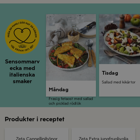
Måndag
Tisdag
Sensommarv
ecka med
Tisdag
italienska
smaker
Sallad med kikärtor
Måndag
Frasig fetaost med sallad
och picklad rödlök
Produkter i receptet
Zeta Cannellinibönor
Zeta Extra jungfruolivolja