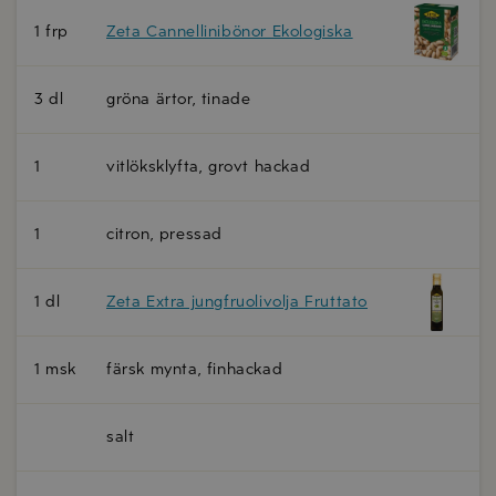
1 frp
Zeta Cannellinibönor Ekologiska
3 dl
gröna ärtor, tinade
1
vitlöksklyfta, grovt hackad
1
citron, pressad
1 dl
Zeta Extra jungfruolivolja Fruttato
1 msk
färsk mynta, finhackad
salt