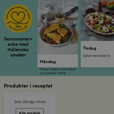
Måndag
Tisdag
Sensommarv
ecka med
Tisdag
italienska
smaker
Sallad med kikärtor
Måndag
Frasig fetaost med sallad
och picklad rödlök
Produkter i receptet
Zeta Olivolja Citron
Köp produkt