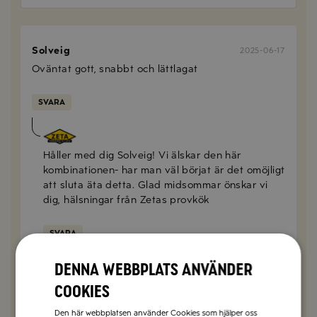
Solveig
2025-06-17
Oväntat gott, snabbt och lättlagat
SVARA
Anna Mellberg
2025-06-18
Håller med dig Solveig! Vi älskar den här
kombinationen- har man väl börjat är det omöjligt
att sluta äta detta. Glad midsommar önskar vi
dig, hälsningar från Zetas provkök
SVARA
Denna webbplats använder
Gärd Roxin
2025-06-03
cookies
Oväntat gott! La även till hackade pistagenötter,
Den här webbplatsen använder Cookies som hjälper oss
lite flingsalt och myntablad (eller cittronmelissblad)