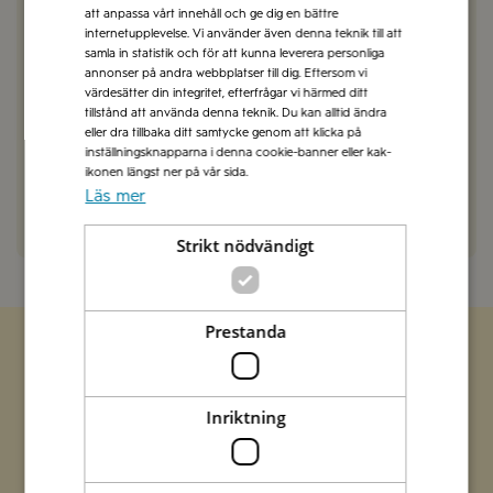
att anpassa vårt innehåll och ge dig en bättre
internetupplevelse. Vi använder även denna teknik till att
SVARA
samla in statistik och för att kunna leverera personliga
annonser på andra webbplatser till dig. Eftersom vi
värdesätter din integritet, efterfrågar vi härmed ditt
tillstånd att använda denna teknik. Du kan alltid ändra
Hans
2024-06-20
eller dra tillbaka ditt samtycke genom att klicka på
Mums filibabba!
inställningsknapparna i denna cookie-banner eller kak-
ikonen längst ner på vår sida.
Läs mer
SVARA
Strikt nödvändigt
Prestanda
Zetas populära nyhetsbrev
Inriktning
Missa inte att vi har flera olika nyhetsbrev som
förenklar vardagen och förgyller helgen med
italienska smaker.