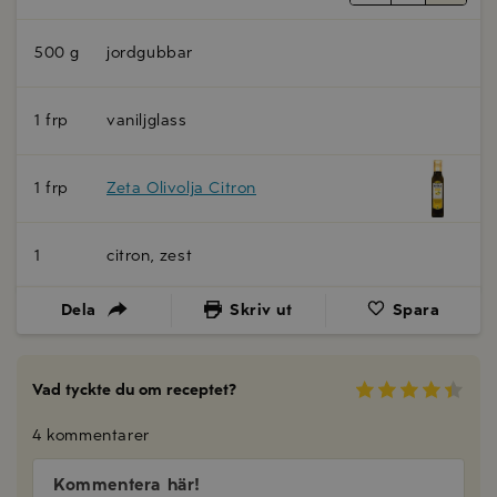
500 g
jordgubbar
1 frp
vaniljglass
1 frp
Zeta Olivolja Citron
1
citron, zest
Dela
Skriv ut
Spara
Vad tyckte du om receptet?
4 kommentarer
Kommentera här!