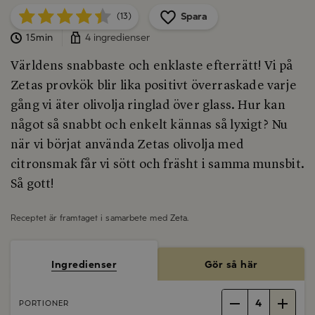
Spara
(13)
15min
4 ingredienser
Världens snabbaste och enklaste efterrätt! Vi på
Zetas provkök blir lika positivt överraskade varje
gång vi äter olivolja ringlad över glass. Hur kan
något så snabbt och enkelt kännas så lyxigt? Nu
när vi börjat använda Zetas olivolja med
citronsmak får vi sött och fräsht i samma munsbit.
Så gott!
Receptet är framtaget i samarbete med
Zeta
.
Ingredienser
Gör så här
4
PORTIONER