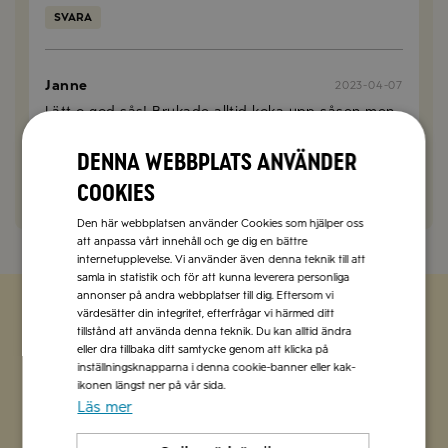
SVARA
Janne
2023-04-07
Lätt o god sås! Brukade alltid koka upp såsen men
slipper det med detta recept! Bra!
Denna webbplats använder
SVARA
cookies
Den här webbplatsen använder Cookies som hjälper oss
att anpassa vårt innehåll och ge dig en bättre
internetupplevelse. Vi använder även denna teknik till att
samla in statistik och för att kunna leverera personliga
annonser på andra webbplatser till dig. Eftersom vi
värdesätter din integritet, efterfrågar vi härmed ditt
tillstånd att använda denna teknik. Du kan alltid ändra
Zetas populära nyhetsbrev
eller dra tillbaka ditt samtycke genom att klicka på
inställningsknapparna i denna cookie-banner eller kak-
Missa inte att vi har flera olika nyhetsbrev som
ikonen längst ner på vår sida.
förenklar vardagen och förgyller helgen med
Läs mer
italienska smaker.