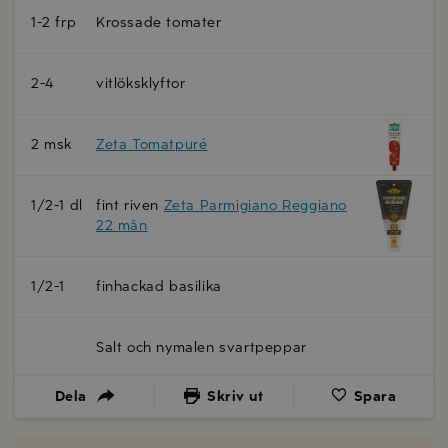
1-2 frp
Krossade tomater
2-4
vitlöksklyftor
2 msk
Zeta Tomatpuré
1/2-1 dl
fint riven
Zeta Parmigiano Reggiano
22 mån
1/2-1
finhackad basilika
Salt och nymalen svartpeppar
Dela
Skriv ut
Spara