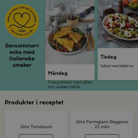
Måndag
Tisdag
Sensommarv
ecka med
Tisdag
italienska
smaker
Sallad med kikärtor
Måndag
Frasig fetaost med sallad
och picklad rödlök
Produkter i receptet
Zeta Parmigiano Reggiano
Zeta Tomatpuré
22 mån