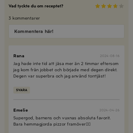
Vad tyckte du om receptet?
3 kommentarer
Kommentera här!
Rana
2024-08-16
Jag hade inte tid att jäsa mer än 2 timmar eftersom
jag kom från jobbet och började med degen direkt.
Degen var superbra och jag använd torrtjäst!
SVARA
Emelie
2024-04-26
Supergod, barnens och vuxnas absoluta favorit.
Bara hemmagjorda pizzor framöver👍🏻