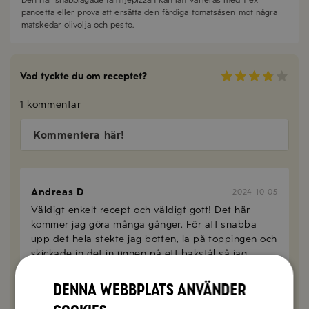
pancetta eller prova att ersätta den färdiga tomatsåsen mot några
matskedar olivolja och pesto.
Vad tyckte du om receptet?
1 kommentar
Kommentera här!
Andreas D
2024-10-05
Väldigt enkelt recept och väldigt gott! Det här
kommer jag göra många gånger. För att snabba
upp det hela stekte jag botten, la på toppingen och
skickade in det in ugnen på ett bakstål så jag
kunde börja steka nästa botten.
Denna webbplats använder
SVARA