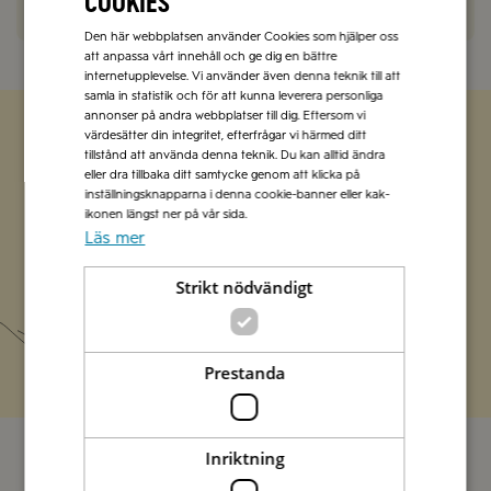
cookies
Den här webbplatsen använder Cookies som hjälper oss
att anpassa vårt innehåll och ge dig en bättre
internetupplevelse. Vi använder även denna teknik till att
samla in statistik och för att kunna leverera personliga
annonser på andra webbplatser till dig. Eftersom vi
värdesätter din integritet, efterfrågar vi härmed ditt
tillstånd att använda denna teknik. Du kan alltid ändra
Zetas populära nyhetsbrev
eller dra tillbaka ditt samtycke genom att klicka på
inställningsknapparna i denna cookie-banner eller kak-
Missa inte att vi har flera olika nyhetsbrev som
ikonen längst ner på vår sida.
förenklar vardagen och förgyller helgen med
Läs mer
italienska smaker.
Strikt nödvändigt
Prenumerera
Prestanda
Inriktning