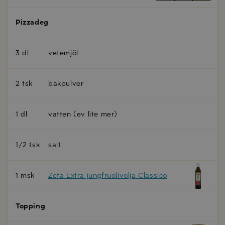
Pizzadeg
3 dl
vetemjöl
2 tsk
bakpulver
1 dl
vatten (ev lite mer)
1/2 tsk
salt
1 msk
Zeta Extra jungfruolivolja Classico
Topping