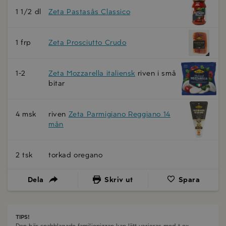
1 1/2 dl
Zeta Pastasås Classico
1 frp
Zeta Prosciutto Crudo
1-2
Zeta Mozzarella italiensk
riven i små
bitar
4 msk
riven
Zeta Parmigiano Reggiano 14
mån
2 tsk
torkad oregano
Dela
Skriv ut
Spara
TIPS!
Den här snabblagade familjepizzan kan lätt varieras med t ex