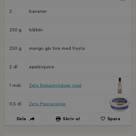
2
bananer
250 g
blåbär
250 g
mango går bra med frysta
2 dl
apelsinjuice
1 msk
Zeta Balsamvinäger rosé
0,5 dl
Zeta Mascarpone
Dela
Skriv ut
Spara