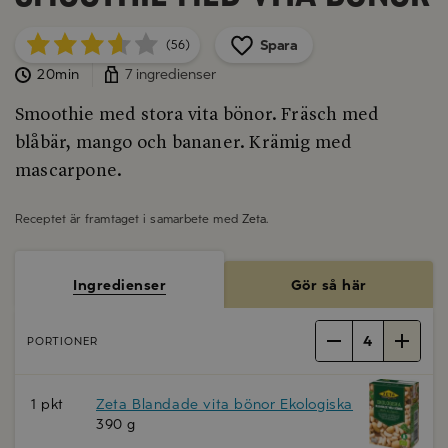
Spara
(56)
20min
7 ingredienser
Smoothie med stora vita bönor. Fräsch med
blåbär, mango och bananer. Krämig med
mascarpone.
Receptet är framtaget i samarbete med
Zeta
.
Ingredienser
Gör så här
4
PORTIONER
1 pkt
Zeta Blandade vita bönor Ekologiska
390 g