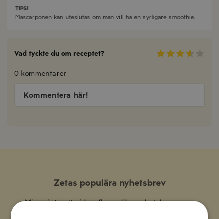
TIPS!
Mascarponen kan uteslutas om man vill ha en syrligare smoothie.
Vad tyckte du om receptet?
0 kommentarer
Kommentera här!
Zetas populära nyhetsbrev
Missa inte att vi har flera olika nyhetsbrev som
förenklar vardagen och förgyller helgen med