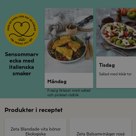
Måndag
Tisdag
Sensommarv
ecka med
Tisdag
italienska
smaker
Sallad med kikärtor
Måndag
Frasig fetaost med sallad
och picklad rödlök
Produkter i receptet
Zeta Blandade vita bönor
Ekologiska
Zeta Balsamvinäger rosé