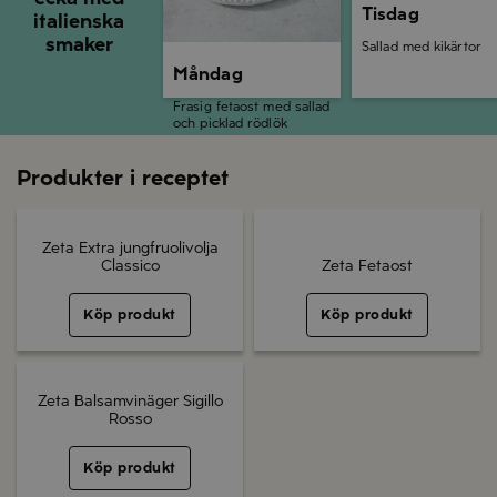
Tisdag
italienska
smaker
Sallad med kikärtor
Måndag
Frasig fetaost med sallad
och picklad rödlök
Produkter i receptet
Zeta Extra jungfruolivolja
Classico
Zeta Fetaost
Köp produkt
Köp produkt
Zeta Balsamvinäger Sigillo
Rosso
Köp produkt