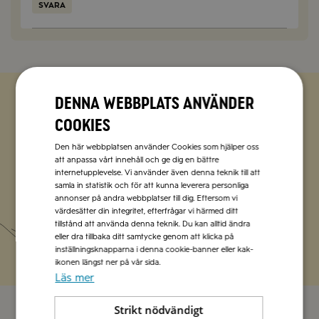
SVARA
Denna webbplats använder
Zetas populära nyhetsbrev
cookies
Den här webbplatsen använder Cookies som hjälper oss
Missa inte att vi har flera olika nyhetsbrev som
att anpassa vårt innehåll och ge dig en bättre
förenklar vardagen och förgyller helgen med
internetupplevelse. Vi använder även denna teknik till att
italienska smaker.
samla in statistik och för att kunna leverera personliga
annonser på andra webbplatser till dig. Eftersom vi
värdesätter din integritet, efterfrågar vi härmed ditt
Prenumerera
tillstånd att använda denna teknik. Du kan alltid ändra
eller dra tillbaka ditt samtycke genom att klicka på
inställningsknapparna i denna cookie-banner eller kak-
ikonen längst ner på vår sida.
Läs mer
Strikt nödvändigt