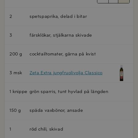
2
spetspaprika, delad i bitar
3
färsklökar, stjälkarna skivade
200 g
cocktailtomater, gärna på kvist
3 msk
Zeta Extra jungfruolivolja Classico
1 knippe
grön sparris, tunt hyvlad på längden
150 g
späda vaxbönor, ansade
1
röd chili, skivad