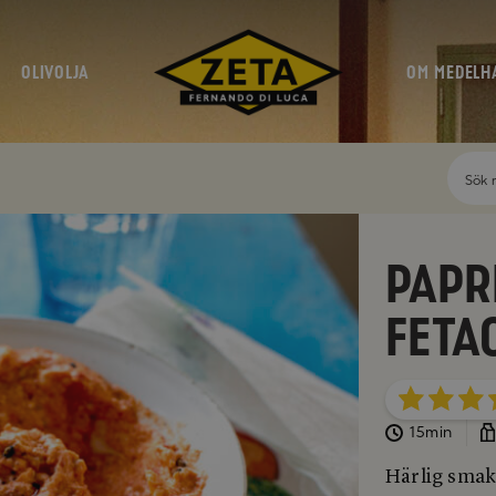
OLIVOLJA
OM MEDELH
Papr
feta
15min
Härlig smak 