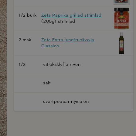
1/2 burk
Zeta Paprika grillad strimlad
(200g) strimlad
2 msk
Zeta Extra jungfruolivolja
Classico
1/2
vitlöksklyfta riven
salt
svartpeppar nymalen