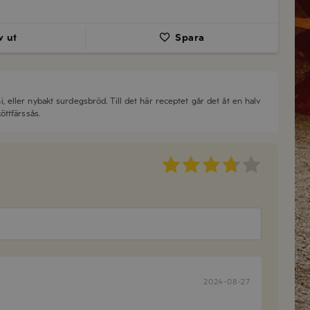
v ut
Spara
tini, eller nybakt surdegsbröd. Till det här receptet går det åt en halv
öttfärssås.
2024-08-27