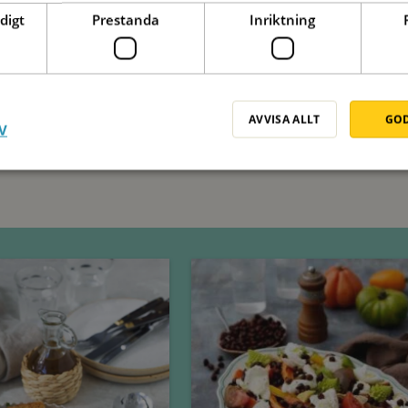
digt
Prestanda
Inriktning
AVVISA ALLT
GOD
V
Tisdag