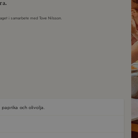
ra.
taget i samarbete med
Tove Nilsson
.
d
paprika
och
olivolja
.