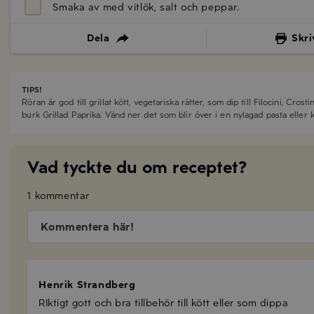
Smaka av med
vitlök
,
salt
och
peppar
.
Dela
Skri
TIPS!
Röran är god till grillat kött, vegetariska rätter, som dip till Filocini, Cros
burk Grillad Paprika. Vänd ner det som blir över i en nylagad pasta eller k
Vad tyckte du om receptet?
1 kommentar
Kommentera här!
Henrik Strandberg
RIktigt gott och bra tillbehör till kött eller som dippa