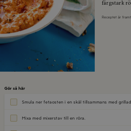
färgstark rö
Receptet är fram
Gör så här
Smula ner
fetaosten
i en skål tillsammans med grilla
Mixa med mixerstav till en röra.