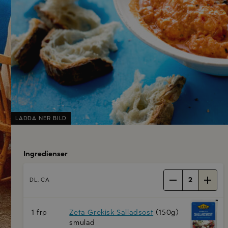
LADDA NER BILD
Ingredienser
2
DL, CA
1 frp
Zeta Grekisk Salladsost
(150g)
smulad