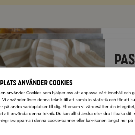
RISO
KRÄ
PA
CITR
TOM
KRO
KYC
t
BAL
plats använder cookies
OCH
t
n använder Cookies som hjälper oss att anpassa vårt innehåll och g
 Vi använder även denna teknik till att samla in statistik och för att k
t
t
t
t
 på andra webbplatser till dig. Eftersom vi värdesätter din integritet,
nd att använda denna teknik. Du kan alltid ändra eller dra tillbaka di
Näs
llningsknapparna i denna cookie-banner eller kak-ikonen längst ner på 
Nä