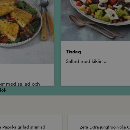
Tisdag
Sallad med kikärtor
ost med sallad och
lök
 Paprika grillad strimlad
Zeta Extra jungfruolivolja C