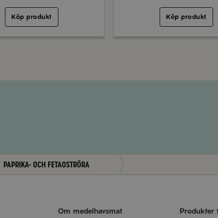
Köp produkt
Köp produkt
Paprika- och fetaoströra
Om medelhavsmat
Produkter 