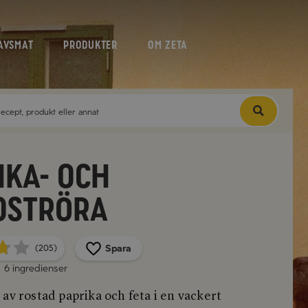
AVSMAT
PRODUKTER
OM ZETA
ika- och
oströra
Spara
(205)
6 ingredienser
av rostad paprika och feta i en vackert