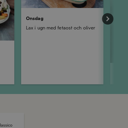
Onsdag
Lax i ugn med fetaost och oliver
Torsd
Pinsa 
och p
lassico