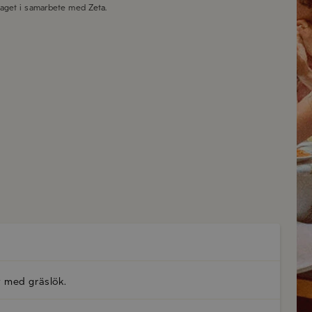
taget i samarbete med
Zeta
.
t med gräslök.