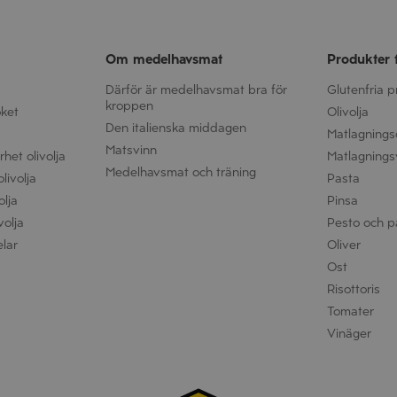
Om medelhavsmat
Produkter 
Därför är medelhavsmat bra för
Glutenfria 
kroppen
öket
Olivolja
Den italienska middagen
Matlagnings
Matsvinn
het olivolja
Matlagnings
Medelhavsmat och träning
livolja
Pasta
olja
Pinsa
volja
Pesto och p
elar
Oliver
Ost
Risottoris
Tomater
Vinäger