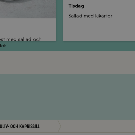
Tisdag
Sallad med kikärtor
ost med sallad och
lök
Oliv- och kaprissill