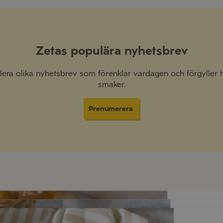
Zetas populära nyhetsbrev
 flera olika nyhetsbrev som förenklar vardagen och förgyller
smaker.
Prenumerera
RISO