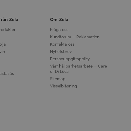
från Zeta
Om Zeta
produkter
Fråga oss
Kundforum – Reklamation
olja
Kontakta oss
vin
Nyhetsbrev
Personuppgifts­policy
Vårt hållbarhetsarbete – Care
of Di Luca
astasås
Sitemap
Visselblåsning