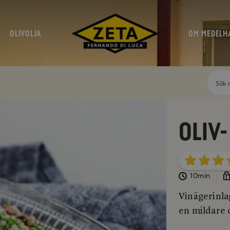
OLIVOLJA
OM MEDELH
Oliv-
10min
Vinägerinlag
en mildare 