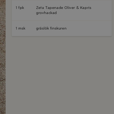
1 fpk
Zeta Tapenade Oliver & Kapris
grovhackad
1 msk
gräslök finskuren