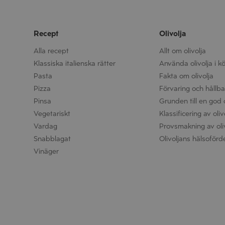
Recept
Olivolja
Alla recept
Allt om olivolja
Klassiska italienska rätter
Använda olivolja i k
Pasta
Fakta om olivolja
Pizza
Förvaring och hållbar
Pinsa
Grunden till en god o
Vegetariskt
Klassificering av oliv
Vardag
Provsmakning av oli
Snabblagat
Olivoljans hälsoförd
Vinäger