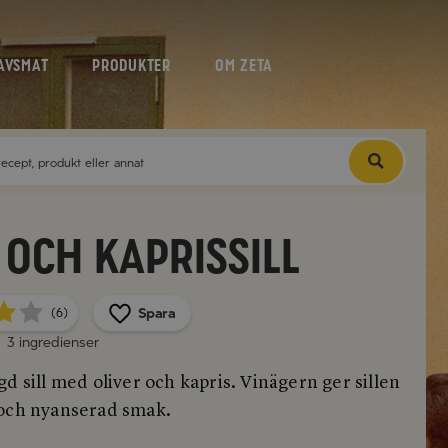
AVSMAT
PRODUKTER
OM ZETA
 och kaprissill
Spara
(6)
3 ingredienser
d sill med oliver och kapris. Vinägern ger sillen
och nyanserad smak.