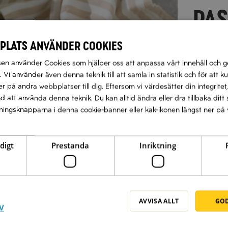
KRÄ
PA
CITR
TOM
KRO
KYC
plats använder cookies
t
BAL
OCH
n använder Cookies som hjälper oss att anpassa vårt innehåll och g
t
 Vi använder även denna teknik till att samla in statistik och för att k
 på andra webbplatser till dig. Eftersom vi värdesätter din integritet,
t
t
t
t
nd att använda denna teknik. Du kan alltid ändra eller dra tillbaka di
llningsknapparna i denna cookie-banner eller kak-ikonen längst ner på 
Näs
Nä
digt
Prestanda
Inriktning
AVVISA ALLT
GOD
V