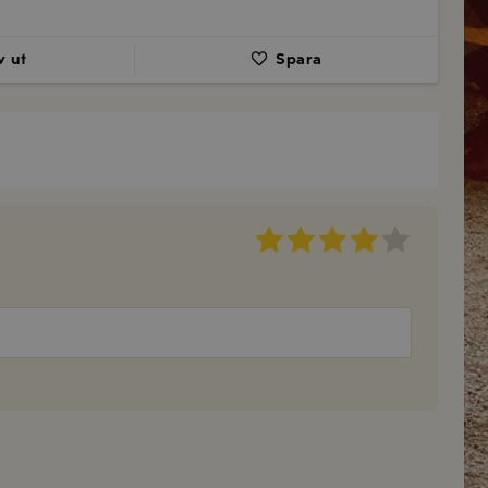
v ut
Spara