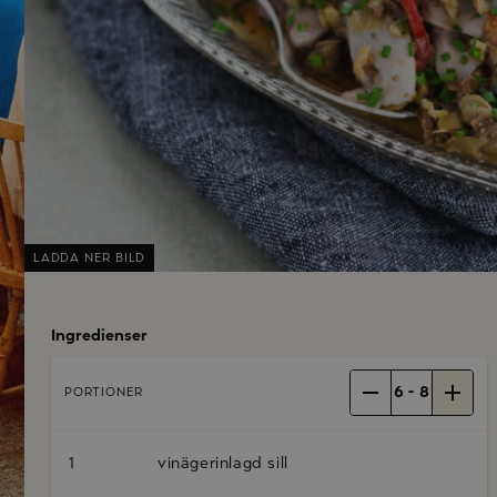
LADDA NER BILD
Ingredienser
6
-
8
PORTIONER
1
vinägerinlagd sill