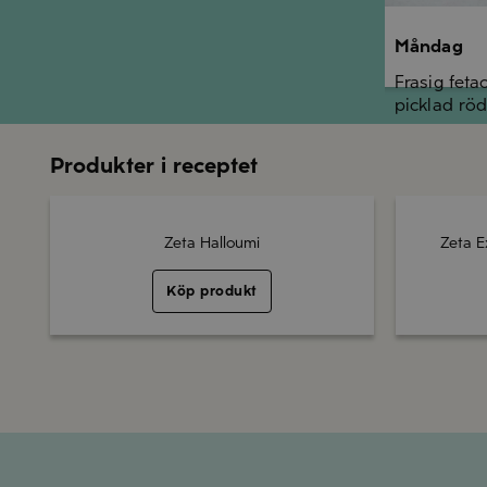
Måndag
Frasig feta
picklad röd
Produkter i receptet
Zeta Halloumi
Zeta E
Köp produkt