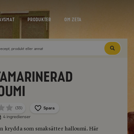
AVSMAT
PRODUKTER
OM ZETA
amarinerad
oumi
Spara
(33)
4 ingredienser
n krydda som smaksätter halloumi. Här