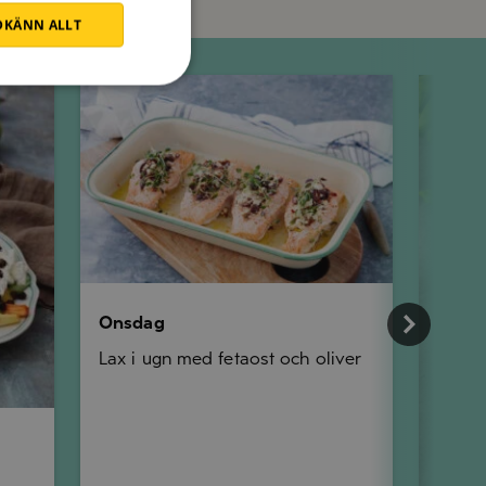
KÄNN ALLT
Onsdag
Torsdag
Onsdag
Lax i ugn med fetaost och oliver