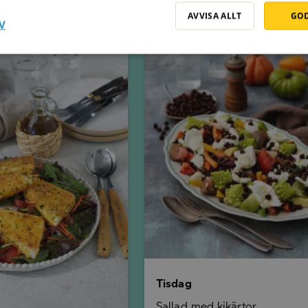
AVVISA ALLT
GOD
V
Tisdag
Tisdag
Sallad med kikärtor