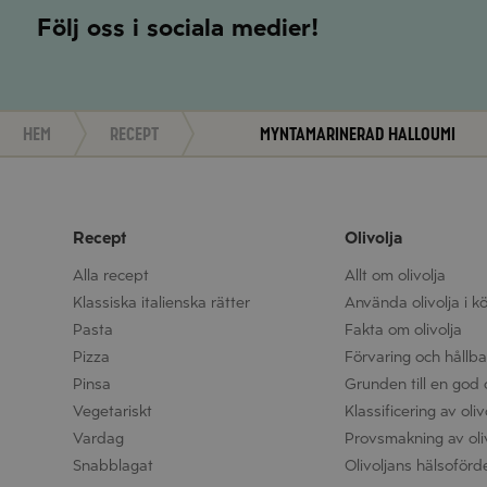
Följ oss i sociala medier!
Hem
Recept
Myntamarinerad Halloumi
Recept
Olivolja
Alla recept
Allt om olivolja
Klassiska italienska rätter
Använda olivolja i k
Pasta
Fakta om olivolja
Pizza
Förvaring och hållbar
Pinsa
Grunden till en god o
Vegetariskt
Klassificering av oliv
Vardag
Provsmakning av oli
Snabblagat
Olivoljans hälsoförd