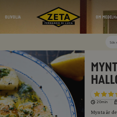
OLIVOLJA
OM MEDELH
Mynt
Hall
20min
Mynta är de