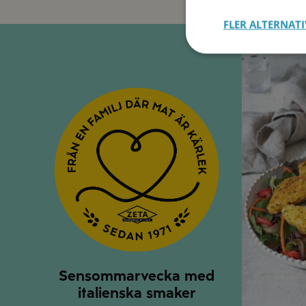
FLER ALTERNATI
Måndag
Sensommarvecka med
italienska smaker