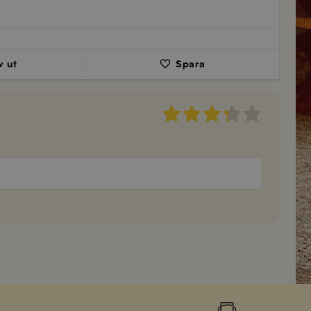
v ut
Spara