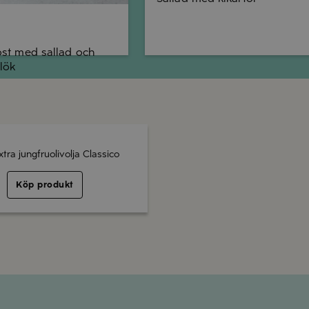
ost med sallad och
lök
xtra jungfruolivolja Classico
Köp produkt