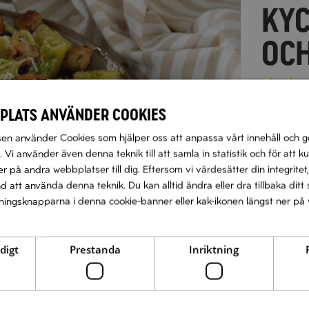
TOM
KRO
KYC
t
BAL
OCH
t
t
t
t
t
plats använder cookies
Näs
Nä
n använder Cookies som hjälper oss att anpassa vårt innehåll och g
 Vi använder även denna teknik till att samla in statistik och för att k
 på andra webbplatser till dig. Eftersom vi värdesätter din integritet,
nd att använda denna teknik. Du kan alltid ändra eller dra tillbaka di
llningsknapparna i denna cookie-banner eller kak-ikonen längst ner på 
digt
Prestanda
Inriktning