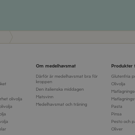
Om medelhavsmat
Produkter 
Därför är medelhavsmat bra för
Glutenfria 
kroppen
öket
Olivolja
Den italienska middagen
Matlagnings
Matsvinn
het olivolja
Matlagnings
Medelhavsmat och träning
livolja
Pasta
olja
Pinsa
volja
Pesto och p
elar
Oliver