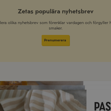
Zetas populära nyhetsbrev
 flera olika nyhetsbrev som förenklar vardagen och förgyller
smaker.
Prenumerera
RISO
KRÄ
PA
CITR