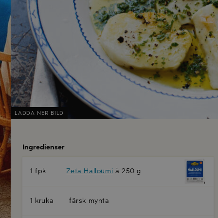
LADDA NER BILD
Ingredienser
1 fpk
Zeta Halloumi
à 250 g
1 kruka
färsk mynta