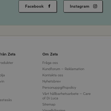
Facebook
Instagram
från Zeta
Om Zeta
produkter
Fråga oss
Kundforum – Reklamation
olja
Kontakta oss
vin
Nyhetsbrev
Personuppgifts­policy
Vårt hållbarhetsarbete – Care
of Di Luca
astasås
Sitemap
Visselblåsning