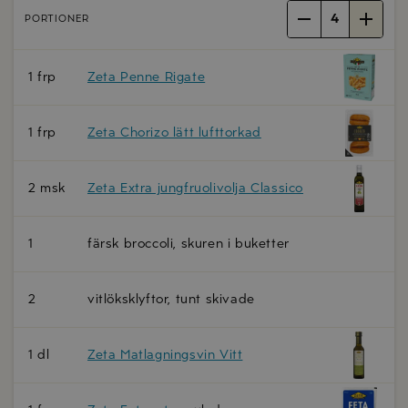
4
PORTIONER
1 frp
Zeta Penne Rigate
1 frp
Zeta Chorizo lätt lufttorkad
2 msk
Zeta Extra jungfruolivolja Classico
1
färsk broccoli, skuren i buketter
2
vitlöksklyftor, tunt skivade
1 dl
Zeta Matlagningsvin Vitt