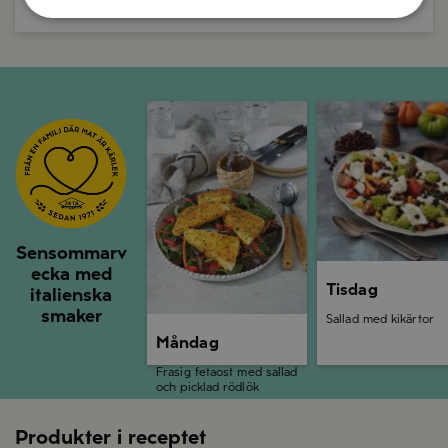
Måndag
Tisdag
Sensommarv
ecka med
Tisdag
italienska
smaker
Sallad med kikärtor
Måndag
Frasig fetaost med sallad
och picklad rödlök
Produkter i receptet