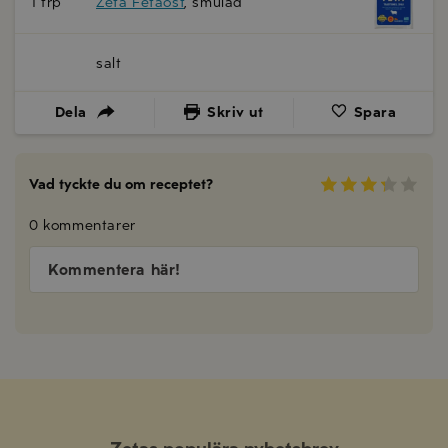
1 frp
Zeta Fetaost
, smulad
salt
Dela
Skriv ut
Spara
Vad tyckte du om receptet?
0 kommentarer
Kommentera här!