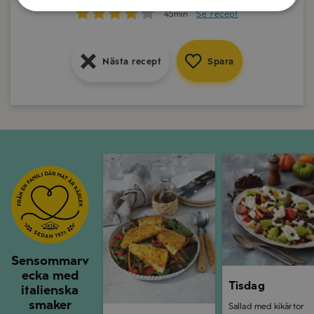
15min
Se recept
45min
Se recept
Nästa recept
Spara
Nästa recept
Spara
Nästa recept
Spara
Måndag
Tisdag
Sensommarv
ecka med
Tisdag
italienska
smaker
Sallad med kikärtor