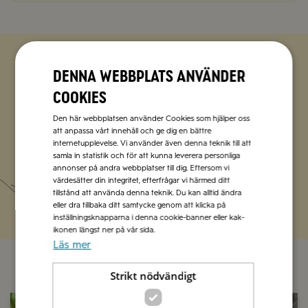
Denna webbplats använder
Zetas populära nyhetsbrev
cookies
Missa inte att vi har flera olika nyhetsbrev som
Den här webbplatsen använder Cookies som hjälper oss
förenklar vardagen och förgyller helgen med
att anpassa vårt innehåll och ge dig en bättre
italienska smaker.
internetupplevelse. Vi använder även denna teknik till att
samla in statistik och för att kunna leverera personliga
annonser på andra webbplatser till dig. Eftersom vi
Prenumerera
värdesätter din integritet, efterfrågar vi härmed ditt
tillstånd att använda denna teknik. Du kan alltid ändra
eller dra tillbaka ditt samtycke genom att klicka på
inställningsknapparna i denna cookie-banner eller kak-
ikonen längst ner på vår sida.
Läs mer
Strikt nödvändigt