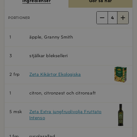
Ingredienser
Gör så här
4
PORTIONER
1
äpple, Granny Smith
3
stjälkar blekselleri
2 frp
Zeta Kikärtor Ekologiska
1
citron, citronzest och citronsaft
5 msk
Zeta Extra jungfruolivolja Fruttato
Intenso
1 frp
rucolasallad