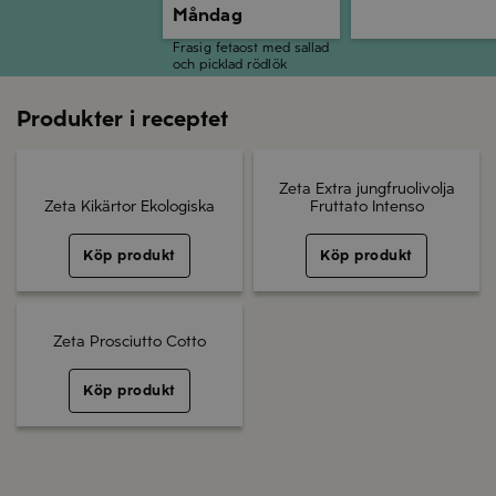
Måndag
Frasig fetaost med sallad
och picklad rödlök
Produkter i receptet
Zeta Extra jungfruolivolja
Zeta Kikärtor Ekologiska
Fruttato Intenso
Köp produkt
Köp produkt
Zeta Prosciutto Cotto
Köp produkt