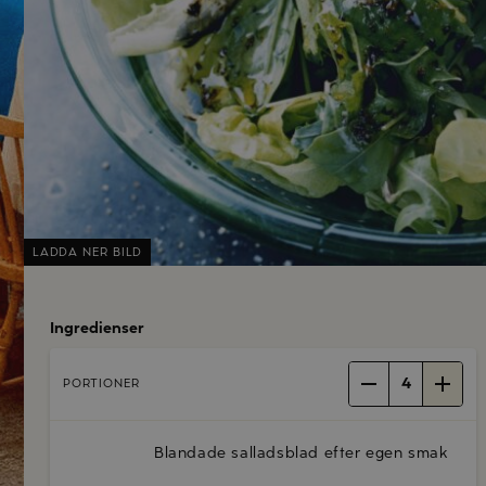
LADDA NER BILD
Ingredienser
4
PORTIONER
Blandade salladsblad efter egen smak