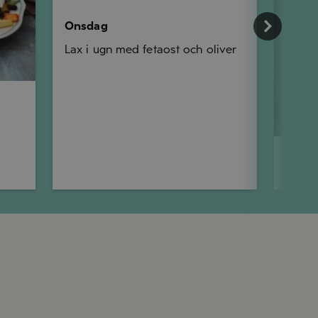
Onsdag
Lax i ugn med fetaost och oliver
Torsd
Pinsa 
och p