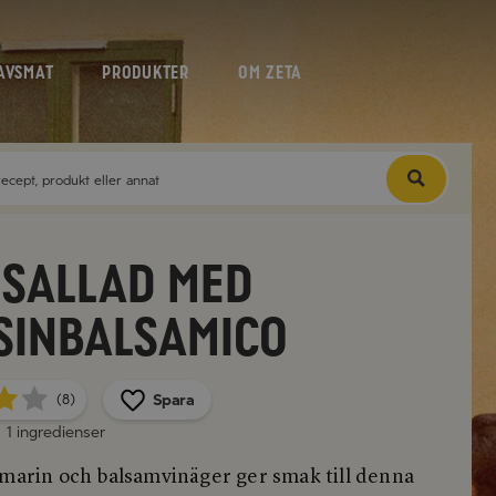
AVSMAT
PRODUKTER
OM ZETA
sallad med
sinbalsamico
Spara
(8)
1 ingredienser
smarin och balsamvinäger ger smak till denna