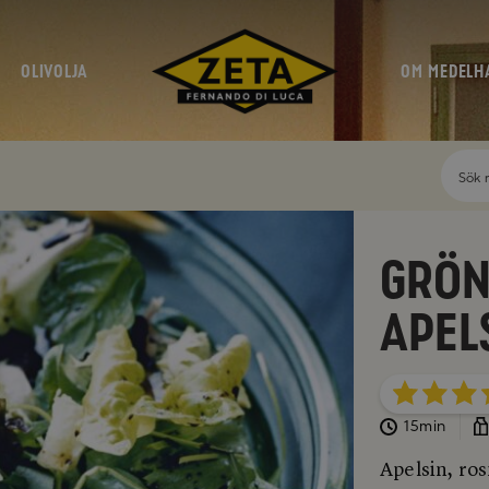
OLIVOLJA
OM MEDELH
Grön
apel
15min
Apelsin, ro