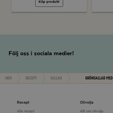
Köp produkt
Följ oss i sociala medier!
Hem
Recept
Sallad
Grönsallad med
Recept
Olivolja
Alla recept
Allt om olivolja