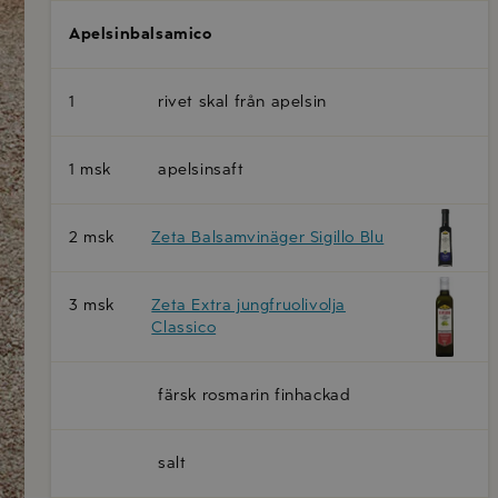
Apelsinbalsamico
1
rivet skal från apelsin
1 msk
apelsinsaft
2 msk
Zeta Balsamvinäger Sigillo Blu
3 msk
Zeta Extra jungfruolivolja
Classico
färsk rosmarin finhackad
salt