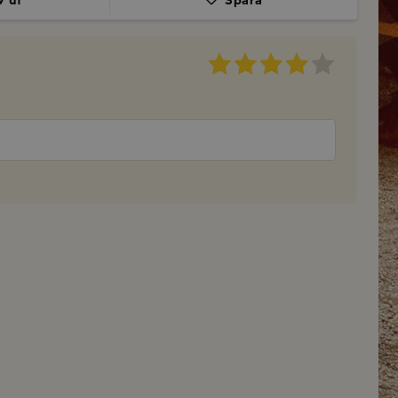
v ut
Spara