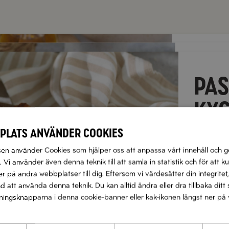
RISO
KRÄ
PA
CITR
TOM
KRO
KYC
t
BAL
OCH
plats använder cookies
t
n använder Cookies som hjälper oss att anpassa vårt innehåll och g
t
t
t
t
 Vi använder även denna teknik till att samla in statistik och för att k
 på andra webbplatser till dig. Eftersom vi värdesätter din integritet,
Näs
nd att använda denna teknik. Du kan alltid ändra eller dra tillbaka di
Nä
llningsknapparna i denna cookie-banner eller kak-ikonen längst ner på 