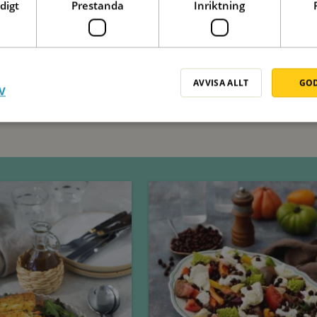
digt
Prestanda
Inriktning
AVVISA ALLT
GOD
V
Tisdag