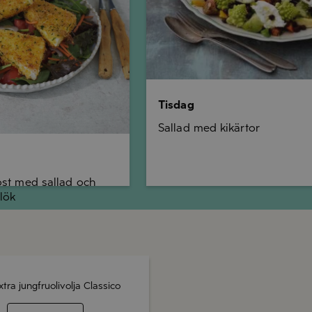
Tisdag
Sallad med kikärtor
ost med sallad och
lök
xtra jungfruolivolja Classico