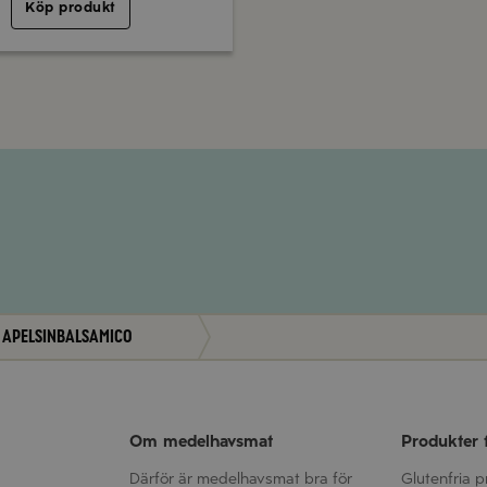
Köp produkt
 apelsinbalsamico
Om medelhavsmat
Produkter 
Därför är medelhavsmat bra för
Glutenfria 