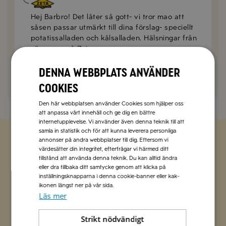
Anna Mellberg
2026-07-30
Hej Barbro! Det låter så gott- vi tror mao att
såsen passar utmärkt till dina förslag- speciellt
potatissalladen och kålsalladen. Hälsningar från
vännerna på Zeta
Denna webbplats använder
SVARA
cookies
Den här webbplatsen använder Cookies som hjälper oss
att anpassa vårt innehåll och ge dig en bättre
internetupplevelse. Vi använder även denna teknik till att
samla in statistik och för att kunna leverera personliga
annonser på andra webbplatser till dig. Eftersom vi
värdesätter din integritet, efterfrågar vi härmed ditt
Zetas populära nyhetsbrev
tillstånd att använda denna teknik. Du kan alltid ändra
eller dra tillbaka ditt samtycke genom att klicka på
Missa inte att vi har flera olika nyhetsbrev som
inställningsknapparna i denna cookie-banner eller kak-
förenklar vardagen och förgyller helgen med
ikonen längst ner på vår sida.
Läs mer
italienska smaker.
Strikt nödvändigt
Prenumerera