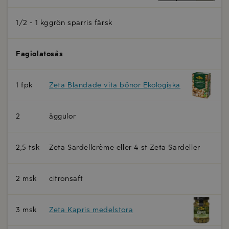
1/2 - 1 kg
grön sparris färsk
Fagiolatosås
1 fpk
Zeta Blandade vita bönor Ekologiska
2
äggulor
2,5 tsk
Zeta Sardellcrème eller 4 st Zeta Sardeller
2 msk
citronsaft
3 msk
Zeta Kapris medelstora