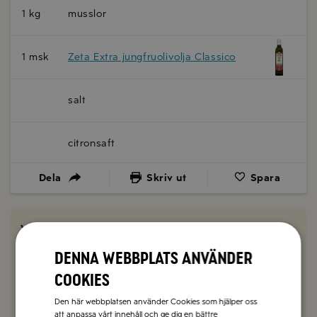
1 kg
musslor
1 msk
Zeta Extra jungfruolivolja Classico
salt
citronsaft
Dela
Skriv ut
Spara
Vad tyckte du om receptet?
Denna webbplats använder
1 kommentar
cookies
Kommentera här!
Den här webbplatsen använder Cookies som hjälper oss
att anpassa vårt innehåll och ge dig en bättre