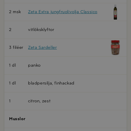
2 msk
Zeta Extra jungfruolivolja Classico
2
vitlöksklyftor
3 filéer
Zeta Sardeller
1 dl
panko
1 dl
bladpersilja, finhackad
1
citron, zest
Musslor