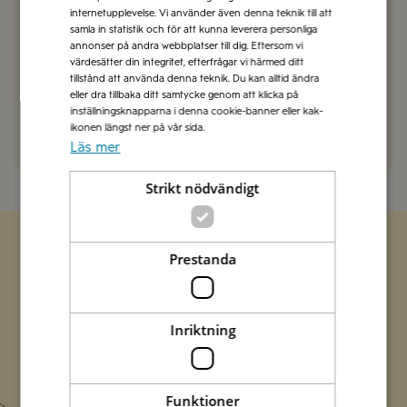
internetupplevelse. Vi använder även denna teknik till att
samla in statistik och för att kunna leverera personliga
Thelander Lars-Åke
2024-10-04
annonser på andra webbplatser till dig. Eftersom vi
Mycket uppskattat av gäster och ett kul inslag till
värdesätter din integritet, efterfrågar vi härmed ditt
tillstånd att använda denna teknik. Du kan alltid ändra
festen.
eller dra tillbaka ditt samtycke genom att klicka på
inställningsknapparna i denna cookie-banner eller kak-
SVARA
ikonen längst ner på vår sida.
Läs mer
Strikt nödvändigt
Prestanda
Zetas populära nyhetsbrev
Missa inte att vi har flera olika nyhetsbrev som
Inriktning
förenklar vardagen och förgyller helgen med
italienska smaker.
Funktioner
Prenumerera