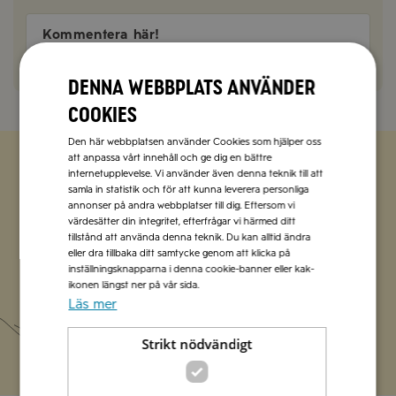
Kommentera här!
Denna webbplats använder
cookies
Den här webbplatsen använder Cookies som hjälper oss
att anpassa vårt innehåll och ge dig en bättre
internetupplevelse. Vi använder även denna teknik till att
Zetas populära nyhetsbrev
samla in statistik och för att kunna leverera personliga
annonser på andra webbplatser till dig. Eftersom vi
värdesätter din integritet, efterfrågar vi härmed ditt
Missa inte att vi har flera olika nyhetsbrev som
tillstånd att använda denna teknik. Du kan alltid ändra
förenklar vardagen och förgyller helgen med
eller dra tillbaka ditt samtycke genom att klicka på
italienska smaker.
inställningsknapparna i denna cookie-banner eller kak-
ikonen längst ner på vår sida.
Läs mer
Prenumerera
Strikt nödvändigt