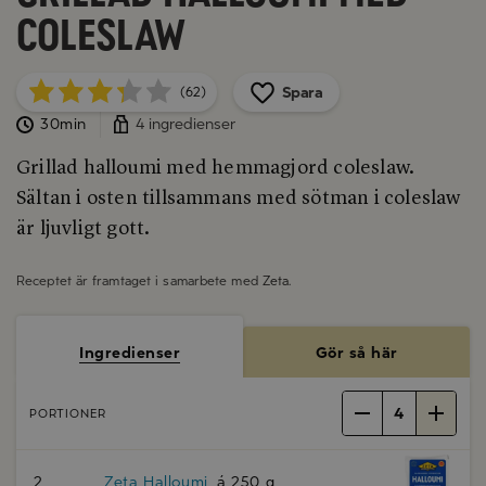
coleslaw
Spara
(62)
30min
4 ingredienser
Grillad halloumi med hemmagjord coleslaw.
Sältan i osten tillsammans med sötman i coleslaw
är ljuvligt gott.
Receptet är framtaget i samarbete med
Zeta
.
Ingredienser
Gör så här
4
PORTIONER
2
Zeta Halloumi
, á 250 g