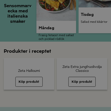
Sensommarv
ecka med
Tisdag
italienska
smaker
Sallad med kikärtor
Måndag
Frasig fetaost med sallad
och picklad rödlök
Produkter i receptet
Zeta Extra jungfruolivolja
Zeta Halloumi
Classico
Köp produkt
Köp produkt