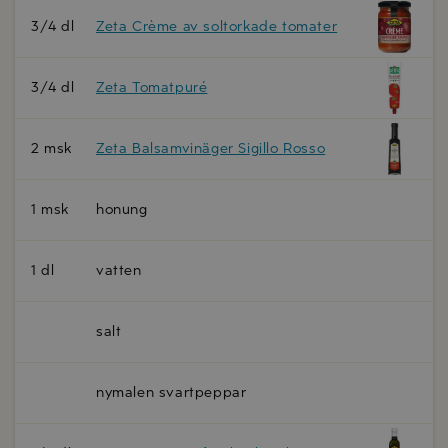
3/4 dl
Zeta Crème av soltorkade tomater
3/4 dl
Zeta Tomatpuré
2 msk
Zeta Balsamvinäger Sigillo Rosso
1 msk
honung
1 dl
vatten
salt
nymalen svartpeppar