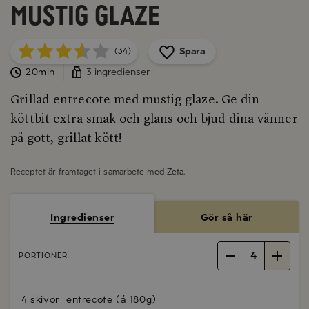
mustig glaze
Spara
(34)
20min
3 ingredienser
Grillad entrecote med mustig glaze. Ge din
köttbit extra smak och glans och bjud dina vänner
på gott, grillat kött!
Receptet är framtaget i samarbete med
Zeta
.
Ingredienser
Gör så här
4
PORTIONER
4 skivor
entrecote (á 180g)