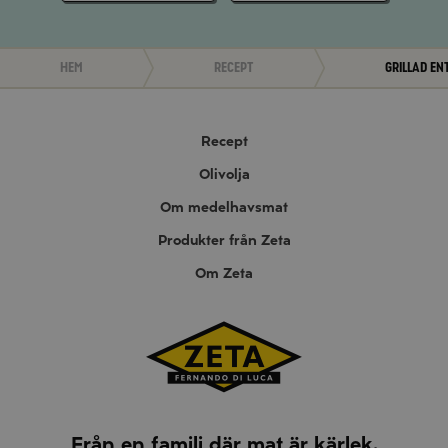
Hem
Recept
Grillad en
Recept
Olivolja
Om medelhavsmat
Produkter från Zeta
Om Zeta
Från en familj där mat är kärlek.