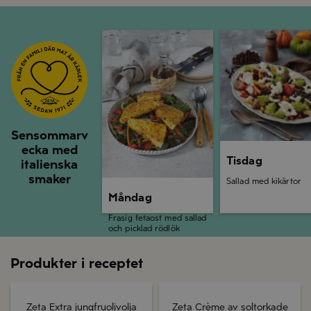
Måndag
Tisdag
Sensommarv
ecka med
Tisdag
italienska
smaker
Sallad med kikärtor
Måndag
Frasig fetaost med sallad
och picklad rödlök
Produkter i receptet
Zeta Extra jungfruolivolja
Zeta Crème av soltorkade