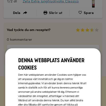
1/2 dl
Zeta Extra jungfruolivolja Classico
Dela
Skriv ut
Spara
Vad tyckte du om receptet?
0 kommentarer
Kommentera här!
Denna webbplats använder
cookies
Den här webbplatsen använder Cookies som hjälper oss
att anpassa vårt innehåll och ge dig en bättre
internetupplevelse. Vi använder även denna teknik till att
samla in statistik och för att kunna leverera personliga
Zetas populära nyhetsbrev
annonser på andra webbplatser till dig. Eftersom vi
värdesätter din integritet, efterfrågar vi härmed ditt
tillstånd att använda denna teknik. Du kan alltid ändra
Missa inte att vi har flera olika nyhetsbrev som
eller dra tillbaka ditt samtycke genom att klicka på