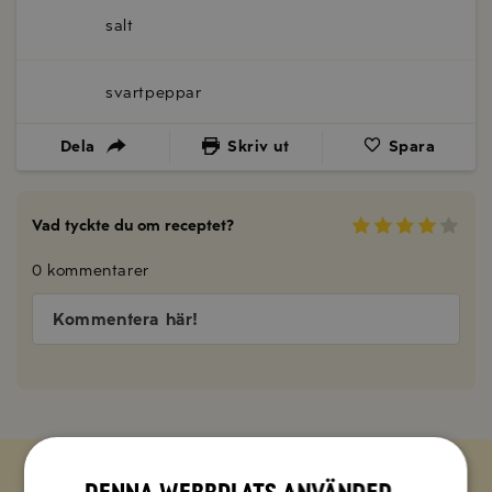
salt
svartpeppar
Dela
Skriv ut
Spara
Vad tyckte du om receptet?
0 kommentarer
Kommentera här!