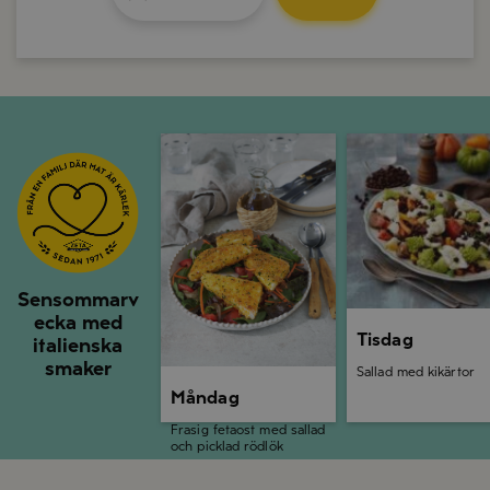
Måndag
Tisdag
Sensommarv
ecka med
Tisdag
italienska
smaker
Sallad med kikärtor
Måndag
Frasig fetaost med sallad
och picklad rödlök