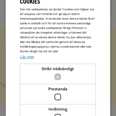
cookies
Den här webbplatsen använder Cookies som hjälper oss
att anpassa vårt innehåll och ge dig en bättre
internetupplevelse. Vi använder även denna teknik till att
samla in statistik och för att kunna leverera personliga
annonser på andra webbplatser till dig. Eftersom vi
värdesätter din integritet, efterfrågar vi härmed ditt
tillstånd att använda denna teknik. Du kan alltid ändra
eller dra tillbaka ditt samtycke genom att klicka på
Zetas populära nyhetsbrev
inställningsknapparna i denna cookie-banner eller kak-
ikonen längst ner på vår sida.
Missa inte att vi har flera olika nyhetsbrev som
Läs mer
förenklar vardagen och förgyller helgen med
italienska smaker.
Strikt nödvändigt
Prenumerera
Prestanda
Inriktning