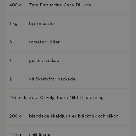
400 g
Zeta Fettuccine Casa Di Luca
1 kg
hjärtmusslor
6
tomater i bitar
1
gul lök hackad
2
vitlöksklyftor hackade
2-3 msk
Zeta Olivolja Extra Mild till stekning
200 g
blandade skaldjur t ex bläckfisk och räkor
2 krm
chiliflingor