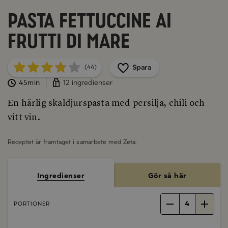
Pasta Fettuccine ai
frutti di mare
Spara
(44)
45min
12 ingredienser
En härlig skaldjurspasta med persilja, chili och
vitt vin.
Receptet är framtaget i samarbete med
Zeta
.
Ingredienser
Gör så här
4
PORTIONER