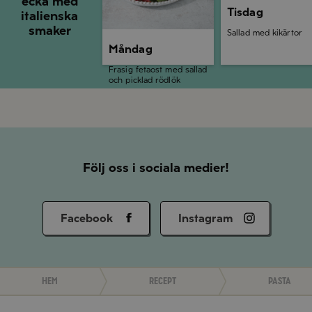
ecka med
Tisdag
italienska
smaker
Sallad med kikärtor
Måndag
Frasig fetaost med sallad
och picklad rödlök
Följ oss i sociala medier!
Facebook
Instagram
Hem
Recept
Pasta