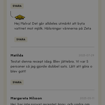
SVARA
Anna Mellberg
2024-09-16
Hej Malva! Det går alldeles utmärkt att byta
vattnet mot mjölk. Hälsningar vännerna på Zeta
SVARA
Matilda
2023-07-29
Testat denna recept idag. Blev jättebra. Vi var 5
personer så jag gjorde dubbel sats. Lätt att göra o
blev gott!
SVARA
Margareta Nilsson
2023-05-11
Hej, har inte provat receptet ännu, och undra om