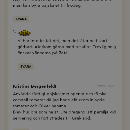
man kan byta pajskalet till filodeg..
SVARA
Anna Mellberg
2023-05-12
Vi har inte testat det, men det låter helt klart
görbart. Återkom gärna med resultat. Trevlig helg
önskar vännerna på Zeta
SVARA
Kristina Bergenfeldt
2022-08-08
Använde färdigt pajskal,mer spenat och färska
cocktail tomater då jag hade allt utom inlagda
tomater och Oliver hemma.
Blev hur bra som helst .Lite oregano istf persilja vid
servering och förflyttades till Grekland.