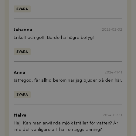
SVARA
Johanna
2025-02-02
Enkelt och gott. Borde ha högre betyg!
SVARA
Anna
2024-11-11
Jättegod, får alltid beröm när jag bjuder på den här.
SVARA
Malva
2024-09-11
Hej! Kan man använda mjölk istället för vatten? Är
inte det vanligare att ha i en äggstanning?