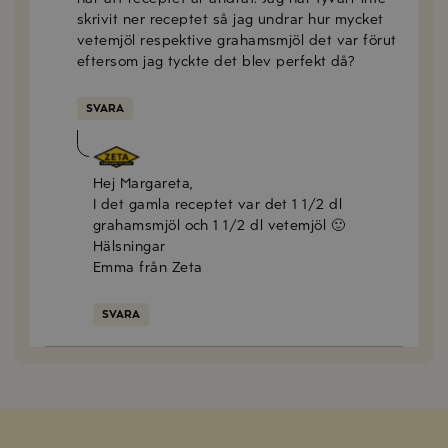
skrivit ner receptet så jag undrar hur mycket
vetemjöl respektive grahamsmjöl det var förut
eftersom jag tyckte det blev perfekt då?
SVARA
Emma Olsson
2019-02-04
Hej Margareta,
I det gamla receptet var det 1 1/2 dl
grahamsmjöl och 1 1/2 dl vetemjöl 🙂
Hälsningar
Emma från Zeta
SVARA