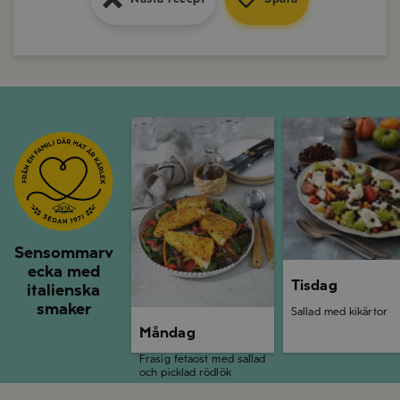
Måndag
Tisdag
Sensommarv
ecka med
Tisdag
italienska
smaker
Sallad med kikärtor
Måndag
Frasig fetaost med sallad
och picklad rödlök