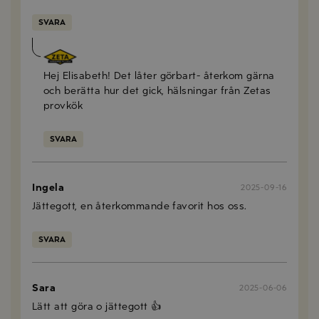
SVARA
Anna Mellberg
2026-06-01
Hej Elisabeth! Det låter görbart- återkom gärna
och berätta hur det gick, hälsningar från Zetas
provkök
SVARA
Ingela
2025-09-16
Jättegott, en återkommande favorit hos oss.
SVARA
Sara
2025-06-06
Lätt att göra o jättegott 👍