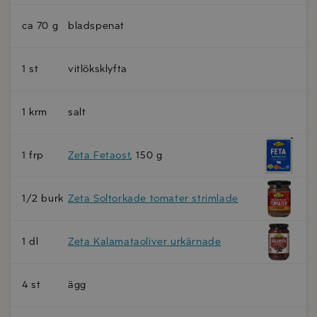
ca 70 g
bladspenat
1 st
vitlöksklyfta
1 krm
salt
1 frp
Zeta Fetaost
, 150 g
1/2 burk
Zeta Soltorkade tomater strimlade
1 dl
Zeta Kalamataoliver urkärnade
4 st
ägg