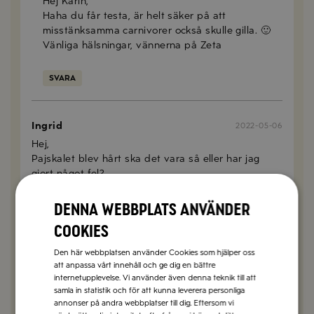
Hej Karin,
Haha du får testa, är helt säker på att
misstänksamma carnivorer också skulle gilla. 🙂
Vänliga hälsningar, vännerna på Zeta
SVARA
Ingrid
2022-05-06
Hej,
Pajskalet blev hårt ska det vara så eller har jag
gjort något fel?
Denna webbplats använder
SVARA
cookies
Sophie Berlin
2022-05-09
Den här webbplatsen använder Cookies som hjälper oss
Hej Ingrid,
att anpassa vårt innehåll och ge dig en bättre
Pajdeg kan bli seg och hård om den bearbetas
internetupplevelse. Vi använder även denna teknik till att
för länge. Blanda ihop den snabbt nästa gång så
samla in statistik och för att kunna leverera personliga
hoppas jag du får ett bättre resultat.
annonser på andra webbplatser till dig. Eftersom vi