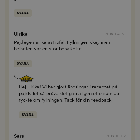
SVARA
Ulrika
2018-04-28
Pajdegen är katastrofal. Fyllningen okej, men
helheten var en stor besvikelse.
SVARA
Zeta
2018-07-09
Hej Ulrika! Vi har gjort ändringar i receptet på
pajskalet så pröva det gärna igen eftersom du
tyckte om fyllningen. Tack för din feedback!
SVARA
Sars
2018-01-02