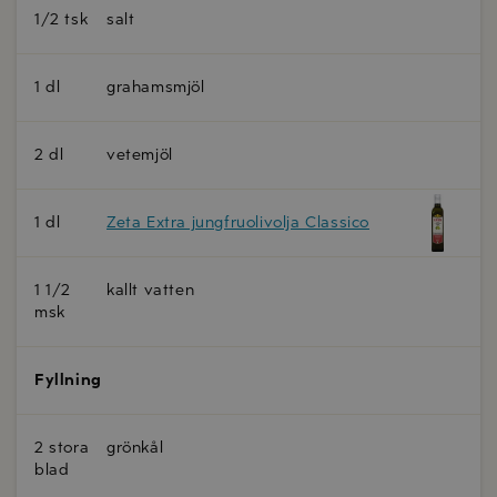
1/2 tsk
salt
1 dl
grahamsmjöl
2 dl
vetemjöl
1 dl
Zeta Extra jungfruolivolja Classico
1 1/2
kallt vatten
msk
Fyllning
2 stora
grönkål
blad