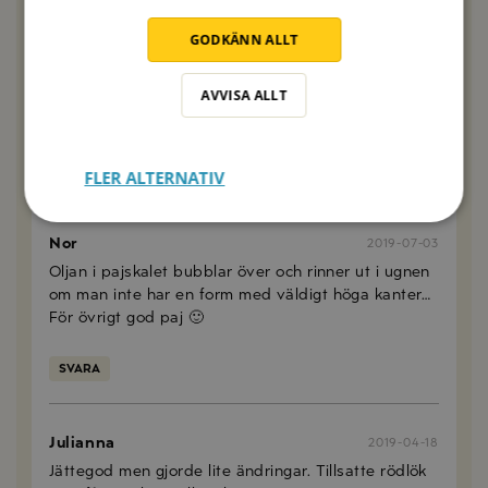
Linnea
2020-10-20
GODKÄNN ALLT
Jättegod paj! Den blev precis så som den ser ut på
bilden. Jag använde en färdig pajdeg för att det
AVVISA ALLT
skulle gå lite snabbare. Denna pajen kommer jag
göra fler gånger!
SVARA
FLER ALTERNATIV
Nor
2019-07-03
Oljan i pajskalet bubblar över och rinner ut i ugnen
om man inte har en form med väldigt höga kanter…
För övrigt god paj 🙂
SVARA
Julianna
2019-04-18
Jättegod men gjorde lite ändringar. Tillsatte rödlök