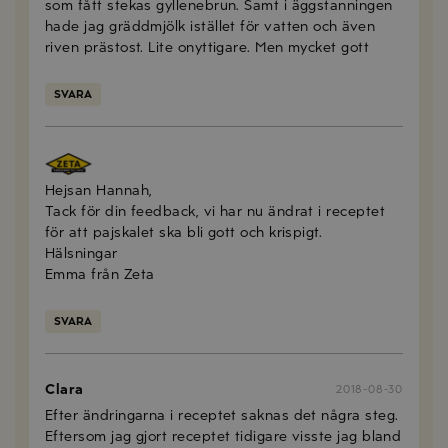
som fått stekas gyllenebrun. Samt i äggstanningen
hade jag gräddmjölk istället för vatten och även
riven prästost. Lite onyttigare. Men mycket gott
SVARA
Emma Olsson
2018-10-26
Hejsan Hannah,
Tack för din feedback, vi har nu ändrat i receptet
för att pajskalet ska bli gott och krispigt.
Hälsningar
Emma från Zeta
SVARA
Clara
2018-08-30
Efter ändringarna i receptet saknas det några steg.
Eftersom jag gjort receptet tidigare visste jag bland