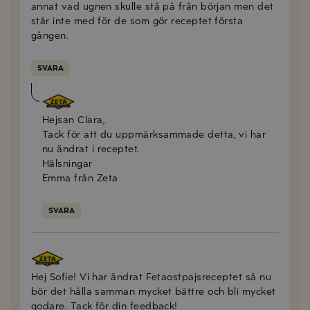
annat vad ugnen skulle stå på från början men det
står inte med för de som gör receptet första
gången.
SVARA
Emma Olsson
2018-10-26
Hejsan Clara,
Tack för att du uppmärksammade detta, vi har
nu ändrat i receptet.
Hälsningar
Emma från Zeta
SVARA
Zeta
2018-07-09
Hej Sofie! Vi har ändrat Fetaostpajsreceptet så nu
bör det hålla samman mycket bättre och bli mycket
godare. Tack för din feedback!