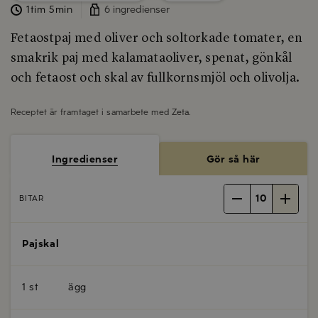
1tim 5min
6 ingredienser
Fetaostpaj med oliver och soltorkade tomater, en
smakrik paj med kalamataoliver, spenat, gönkål
och fetaost och skal av fullkornsmjöl och olivolja.
Receptet är framtaget i samarbete med
Zeta
.
Ingredienser
Gör så här
10
BITAR
Pajskal
1 st
ägg