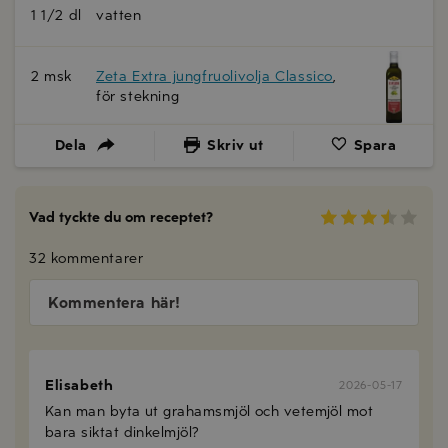
1 1/2 dl
vatten
2 msk
Zeta Extra jungfruolivolja Classico
,
för stekning
Dela
Skriv ut
Spara
Vad tyckte du om receptet?
32 kommentarer
Kommentera här!
Elisabeth
2026-05-17
Kan man byta ut grahamsmjöl och vetemjöl mot
bara siktat dinkelmjöl?