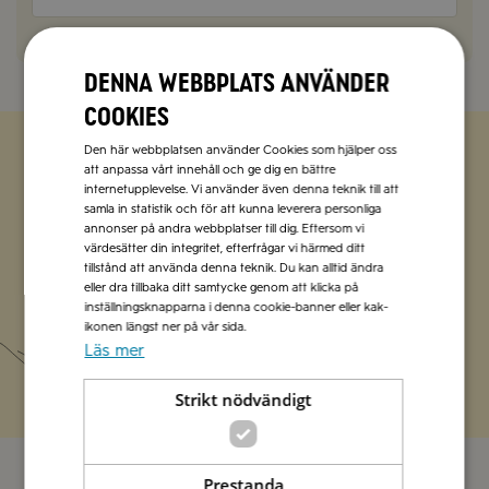
Denna webbplats använder
cookies
Den här webbplatsen använder Cookies som hjälper oss
att anpassa vårt innehåll och ge dig en bättre
Zetas populära nyhetsbrev
internetupplevelse. Vi använder även denna teknik till att
samla in statistik och för att kunna leverera personliga
Missa inte att vi har flera olika nyhetsbrev som
annonser på andra webbplatser till dig. Eftersom vi
värdesätter din integritet, efterfrågar vi härmed ditt
förenklar vardagen och förgyller helgen med
tillstånd att använda denna teknik. Du kan alltid ändra
italienska smaker.
eller dra tillbaka ditt samtycke genom att klicka på
inställningsknapparna i denna cookie-banner eller kak-
ikonen längst ner på vår sida.
Prenumerera
Läs mer
Strikt nödvändigt
Prestanda