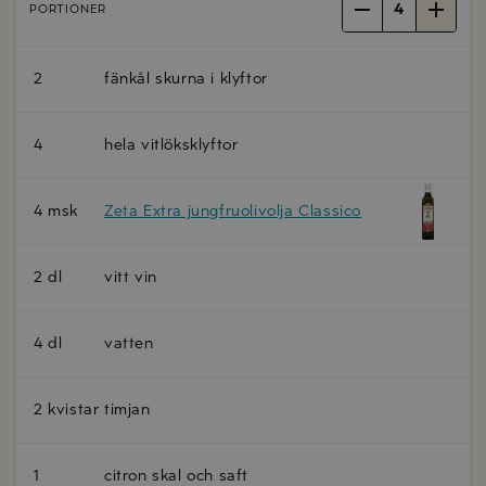
4
PORTIONER
2
fänkål skurna i klyftor
4
hela vitlöksklyftor
4 msk
Zeta Extra jungfruolivolja Classico
2 dl
vitt vin
4 dl
vatten
2 kvistar
timjan
1
citron skal och saft