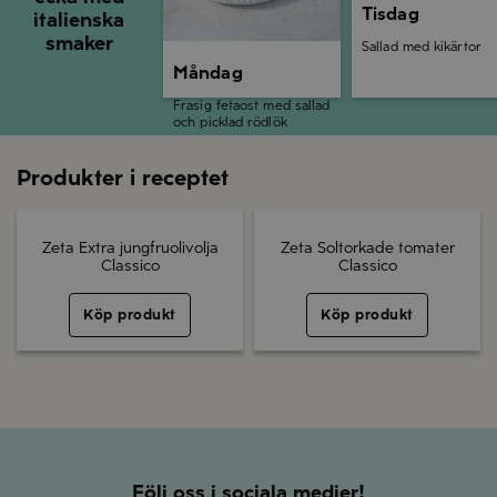
Tisdag
italienska
smaker
Sallad med kikärtor
Måndag
Frasig fetaost med sallad
och picklad rödlök
Produkter i receptet
Zeta Extra jungfruolivolja
Zeta Soltorkade tomater
Classico
Classico
Köp produkt
Köp produkt
Följ oss i sociala medier!