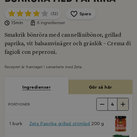
Spara
(32)
15min
6 ingredienser
Smakrik bönröra med cannellinibönor, grillad
paprika, vit balsamvinäger och gräslök – Crema di
fagioli con peperoni.
Receptet är framtaget i samarbete med
Zeta
.
Ingredienser
Gör så här
4
PORTIONER
1 burk
Zeta Paprika grillad strimlad
200 g