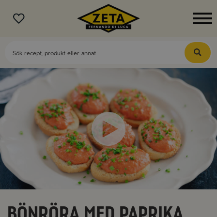
MENY
Bönröra med paprika