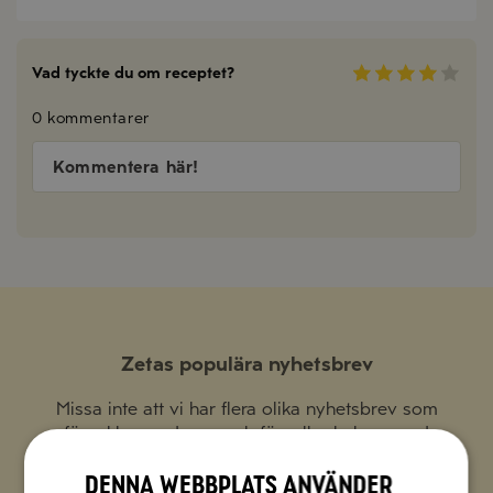
Vad tyckte du om receptet?
0 kommentarer
Kommentera här!
Zetas populära nyhetsbrev
Missa inte att vi har flera olika nyhetsbrev som
förenklar vardagen och förgyller helgen med
italienska smaker.
Denna webbplats använder