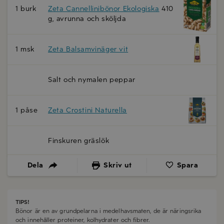
1 burk
Zeta Cannellinibönor Ekologiska
410
g, avrunna och sköljda
1 msk
Zeta Balsamvinäger vit
Salt och nymalen peppar
1 påse
Zeta Crostini Naturella
Finskuren gräslök
Dela
Skriv ut
Spara
TIPS!
Bönor är en av grundpelarna i medelhavsmaten, de är näringsrika
och innehåller proteiner, kolhydrater och fibrer.