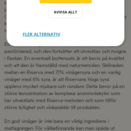
prima viner, rika på alkohol, frukter och aromer. Efter
jäsningen lagras Zeta Vinäger i minst 2 år på ekfat
AVVISA ALLT
(Riserva). Denna metod gör att syrans strama och sträva
karaktär mjukas upp och vinets aromer harmonieras
med vinägerns.
FLER ALTERNATIV
En Riserva-vinäger är en levande produkt, alltså ej
pastöriserad, och den fortsätter att utvecklas och mogna
i flaskan. En eventuell bottensats är ett bevis på kvalitet
och att den är framställd med naturmetoden. Skillnaden
mellan en Riserva med 7,1% vinägersyra och en vanlig
vinäger med 6% syra, är att Riservans höga syra
upplevs mycket mjukare och rundare. Detta beror på en
större koncentration av komplexa arommolekyler som
har utvecklats med Riserva-metoden och som tillför
större fyllighet och vinkaraktär till produkten.
En god vinäger är inte bara en viktig ingrediens i
matlagningen. För välbefinnande kan man späda ut