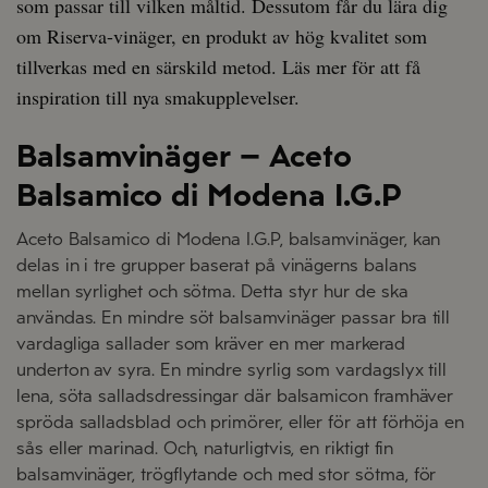
som passar till vilken måltid. Dessutom får du lära dig
om Riserva-vinäger, en produkt av hög kvalitet som
tillverkas med en särskild metod. Läs mer för att få
inspiration till nya smakupplevelser.
Balsamvinäger – Aceto
Balsamico di Modena I.G.P
Aceto Balsamico di Modena I.G.P, balsamvinäger, kan
delas in i tre grupper baserat på vinägerns balans
mellan syrlighet och sötma. Detta styr hur de ska
användas. En mindre söt balsamvinäger passar bra till
vardagliga sallader som kräver en mer markerad
underton av syra. En mindre syrlig som vardagslyx till
lena, söta salladsdressingar där balsamicon framhäver
spröda salladsblad och primörer, eller för att förhöja en
sås eller marinad. Och, naturligtvis, en riktigt fin
balsamvinäger, trögflytande och med stor sötma, för