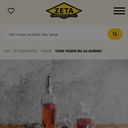
MENY
Hem
Om medelhavsmat
Vinäger
Vilken vinäger ska jag använda?