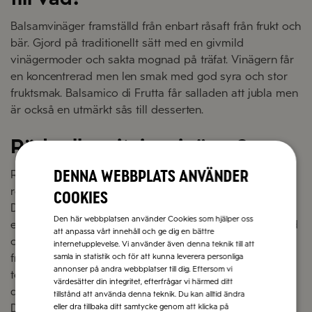
Balsamvinäger framställd från enbart råsaft från frukt och
bär. Gjord på traditionellt sätt med en givmild
vinägermoder och sakta mognad på träfat. Vinägern får
en koncentrerad men len smak med god syra och stor
fruktsmak. Balsamico di Frutta får salladen att jubla men
är också en utmärkt sås till desserten.
Röd- eller vitvinsvinäger?
Denna webbplats använder
Röd och vitvinäger tillverkas båda från en god grund,
rött eller vitt vin har sakta fått omvandlas till vinäger.
cookies
Den röda vinägern är fyllig och vinös vilket gör den till
Den här webbplatsen använder Cookies som hjälper oss
en utmärkt ingrediens i varma grytor och såser, marinad
att anpassa vårt innehåll och ge dig en bättre
och vinägrett. Den vita vinägern har en mer markerad
internetupplevelse. Vi använder även denna teknik till att
fruktsyra och är mycket aromrik som ger fräschör i
samla in statistik och för att kunna leverera personliga
annonser på andra webbplatser till dig. Eftersom vi
tomatbaserade såser och soppor, kalla såser och
värdesätter din integritet, efterfrågar vi härmed ditt
dressing.
tillstånd att använda denna teknik. Du kan alltid ändra
De båda vinägrarna kompletterar varandra väl och kan
eller dra tillbaka ditt samtycke genom att klicka på