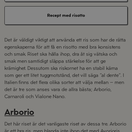
Recept med risotto
Det är väldigt viktigt att använda ett ris som har de rätta
egenskaperna för att få en risotto med bra konsistens
och smak. Riset ska hålla ihop, dra åt sig vätska och
smak men samtidigt släppa stärkelse för att ge
krämighet. Dessutom ska riskornet ha en stabil kärna
som ger ett litet tuggmotstånd, det vill säga ”al
dente
”. I
Italien finns det flera olika sorter att välja mellan – men
det är tre som anses vara de allra bästa;
Arborio
,
Carnaroli
och
Vialone
Nano.
Arborio
Det här riset är det vanligaste riset av dessa tre.
Arborio
är ett bra ris, men blanda inte ihop det med
Avorioris