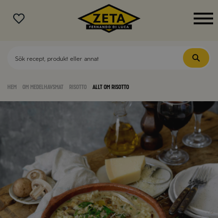
MENY
Hem
Om medelhavsmat
Risotto
Allt om risotto