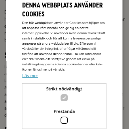
Vialone Nano
Denna webbplats använder
Det här riset är högt ansett i den östra delen av norra
cookies
Italien men kanske inte så känt i resten av världen. Det är
Den här webbplatsen använder Cookies som hjälper oss
en korsning mellan sorterna Nano och Vialone. I
att anpassa vårt innehåll och ge dig en bättre
regionen Veneto anses detta ris vara det finaste och
internetupplevelse. Vi använder även denna teknik till att
samla in statistik och för att kunna leverera personliga
bästa risottoriset.
annonser på andra webbplatser till dig. Eftersom vi
värdesätter din integritet, efterfrågar vi härmed ditt
Stärkelse
tillstånd att använda denna teknik. Du kan alltid ändra
eller dra tillbaka ditt samtycke genom att klicka på
inställningsknapparna i denna cookie-banner eller kak-
Ris innehåller två olika sorters stärkelse;
amylos
och
ikonen längst ner på vår sida.
amylopektin
.
Amylopektin
är en mjuk stärkelse som
Läs mer
lättare löses upp i vatten
och ger
krämighet till risotton
.
A
mylos
är hårdare och inte lika lättlöslig
och bidrar till
Strikt nödvändigt
att riskornet
upplevs ”al
dente
.
Carnaroli
innehåller mest
amylopektin
men också en hög halt av
amylos
. Det gör
att den bibehåller sin form och fasthet lite bättre och har
Prestanda
därför fått smeknamnet ”Kungen av ris”.