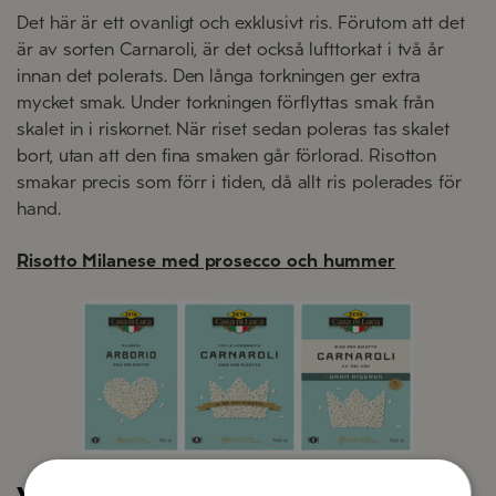
Det här
är ett ovanligt och exklusivt ris. Förutom att det
är av sorten
Carnaroli
, är det också lufttorkat i två år
innan det polerats. Den långa torkningen ger extra
mycket smak. Under torkningen förflyttas smak från
skalet in i riskornet. När riset sedan poleras tas skalet
bort, utan att den fina smaken går förlorad. Risotton
smakar precis som förr i tiden, då allt ris polerades för
hand.
Risotto Milanese med prosecco och hummer