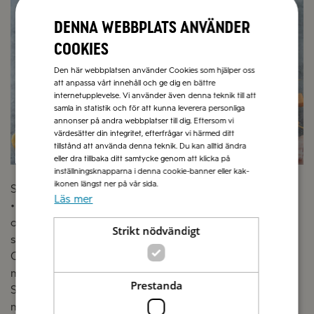
Denna webbplats använder
cookies
Den här webbplatsen använder Cookies som hjälper oss
att anpassa vårt innehåll och ge dig en bättre
internetupplevelse. Vi använder även denna teknik till att
samla in statistik och för att kunna leverera personliga
annonser på andra webbplatser till dig. Eftersom vi
värdesätter din integritet, efterfrågar vi härmed ditt
tillstånd att använda denna teknik. Du kan alltid ändra
eller dra tillbaka ditt samtycke genom att klicka på
inställningsknapparna i denna cookie-banner eller kak-
ikonen längst ner på vår sida.
Serveringsförslag på bilden:
Läs mer
• Crostini med Crème av kronärtskockor, rivet citronskal
och rosmarin • Crostini med Tapenade på svarta oliver,
Strikt nödvändigt
späd sparris • Gemsalladsblad med minimozzarella,
Cerignolaoliver och Leccinooliver • Rosésalladsblad
med minimozzarella och Tapenade på svarta oliver •
Prestanda
Späd sparris lindad med prosciutto • Jordgubbar,
minimozzarella, färsk rödlök, mynta och Crema di