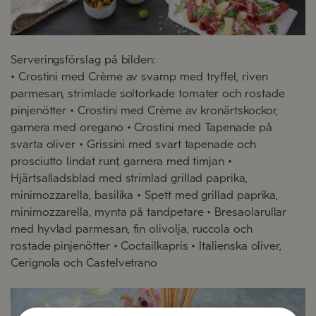
Serveringsförslag på bilden:
• Crostini med Crème av svamp med tryffel, riven
parmesan, strimlade soltorkade tomater och rostade
pinjenötter • Crostini med Crème av kronärtskockor,
garnera med oregano • Crostini med Tapenade på
svarta oliver • Grissini med svart tapenade och
prosciutto lindat runt, garnera med timjan •
Hjärtsalladsblad med strimlad grillad paprika,
minimozzarella, basilika • Spett med grillad paprika,
minimozzarella, mynta på tandpetare • Bresaolarullar
med hyvlad parmesan, fin olivolja, ruccola och
rostade pinjenötter • Coctailkapris • Italienska oliver,
Cerignola och Castelvetrano