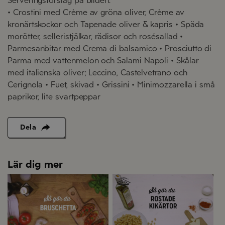
Serveringsförslag på bilden:
• Crostini med Crème av gröna oliver, Crème av
kronärtskockor och Tapenade oliver & kapris • Späda
morötter, selleristjälkar, rädisor och rosésallad •
Parmesanbitar med Crema di balsamico • Prosciutto di
Parma med vattenmelon och Salami Napoli • Skålar
med italienska oliver; Leccino, Castelvetrano och
Cerignola • Fuet, skivad • Grissini • Minimozzarella i små
paprikor, lite svartpeppar
Dela
Lär dig mer