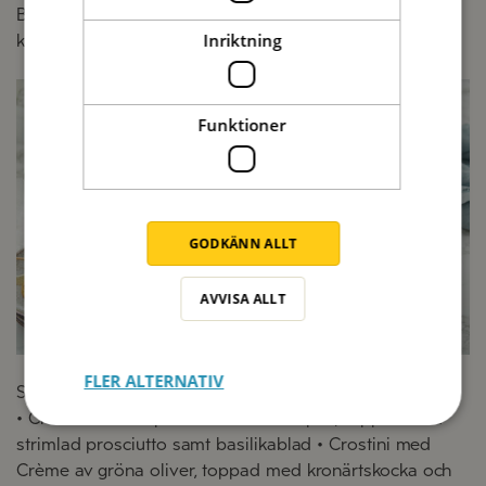
Balsamico • Spett med melon, Salame Milano och lätt
Inriktning
krossade fänkålsfrön + god olivolja • Grissini
Funktioner
GODKÄNN ALLT
AVVISA ALLT
FLER ALTERNATIV
Serveringsförslag på bilden:
• Crostini med Tapenade oliver & kapris, toppad med
strimlad prosciutto samt basilikablad • Crostini med
Crème av gröna oliver, toppad med kronärtskocka och