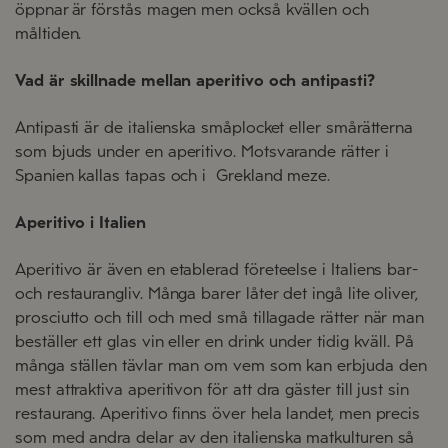
öppnar är förstås magen men också kvällen och
måltiden.
Vad är skillnade mellan aperitivo och antipasti?
Antipasti är de italienska småplocket eller smårätterna
som bjuds under en aperitivo. Motsvarande rätter i
Spanien kallas tapas och i Grekland meze.
Aperitivo i Italien
Aperi
tivo
är
även
en etablerad företeelse
i Italiens
bar-
och restaurangliv
. M
ånga
bar
er
låter det ingå lite oliver
,
prosciutto
och till och med små tillagade
rätter när man
beställer ett glas vin eller en drink
under tidig kväll
.
På
många ställen tävlar
man om vem som kan erbjuda den
mest attraktiva
aperitivon
för att dra gäster till just sin
restaurang
.
Aperitivo
finns över hela
landet
, men precis
so
m
med a
ndra delar av den italienska matkulturen så