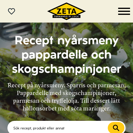
MENY
Recept nyårsmeny
pappardelle och
skogschampinjoner
Recept på nyårsmeny. Sparris och parmesan,
Pappardelle med skogschampinjoner,
parmesan och tryffelolja. Till dessert lätt
hallonsorbet med söta maränger.