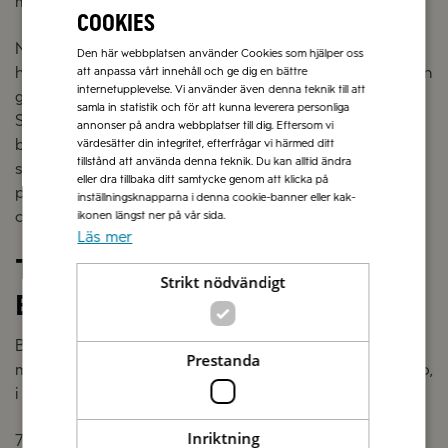
med solmogna tomater och basilika.
cookies
Något förvillande är att Stracciatella är namnet på tre
Den här webbplatsen använder Cookies som hjälper oss
helt olika italienska delikatesser. En ost, en soppa och en
att anpassa vårt innehåll och ge dig en bättre
internetupplevelse. Vi använder även denna teknik till att
glass. Det enda som de har gemensamt är namnet!
samla in statistik och för att kunna leverera personliga
Stracciatella betyder nämligen ”små trasor” .
Osten
annonser på andra webbplatser till dig. Eftersom vi
består av små bitar av mozzarella blandat med grädde ,
värdesätter din integritet, efterfrågar vi härmed ditt
tillstånd att använda denna teknik. Du kan alltid ändra
s
oppan består av buljong med små bitar av ägg och
eller dra tillbaka ditt samtycke genom att klicka på
parmesan. G
lassen består av glass och små bitar av
inställningsknapparna i denna cookie-banner eller kak-
choklad.
Nu ser ni den gemensamma nämnaren.
ikonen längst ner på vår sida.
Läs mer
Tips på hur du använder Zeta
Strikt nödvändigt
Burrata, delikatessmozzarella
Burrata är en extra krämig mozzarella som flyter ut när
Prestanda
man skär i den. Burrata är underbart lyxig som antipasto,
i förrätt eller i varmrätt.
Inriktning
7 x antipasti med burrata