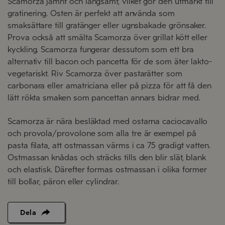
Scamorza jämnt och långsamt, vilket gör den utmärkt till
gratinering. Osten är perfekt att använda som
smaksättare till gratänger eller ugnsbakade grönsaker.
Prova också att smälta Scamorza över grillat kött eller
kyckling. Scamorza fungerar dessutom som ett bra
alternativ till bacon och pancetta för de som äter lakto-
vegetariskt. Riv Scamorza över pastarätter som
carbonara eller amatriciana eller på pizza för att få den
lätt rökta smaken som pancettan annars bidrar med.
Scamorza är nära besläktad med ostarna caciocavallo
och provola/provolone som alla tre är exempel på
pasta filata, att ostmassan värms i ca 75 gradigt vatten.
Ostmassan knådas och sträcks tills den blir slät, blank
och elastisk. Därefter formas ostmassan i olika former
till bollar, päron eller cylindrar.
Dela