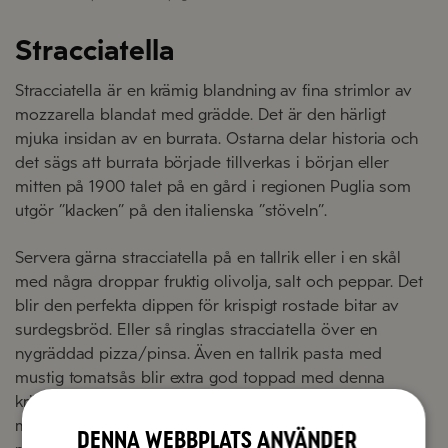
Stracciatella
Stracciatella är en krämig blandning av fina strimlor av
mozzarella blandat med grädde. Det är den härligt
mjuka insidan av en burrata. Ostarna delar historia och
det sägs att burrata började tillverkas i början eller
mitten på 1900 talet på en gård i regionen Puglia som
utgör ”klacken” på den italienska ”stöveln”.
Servera gärna stracciatella på en tallrik eller i en skål
med några droppar fruktig olivolja, salt och peppar. Det
blir den perfekta dippen för krispigt rostade bitar av
surdegsbröd. Eller så ringlas stracciatella över en
nygräddad pizza/pinsa. Även en tallrik pasta med
mustig tomatsås blir extra god toppad med denna
krämiga blandning. Prova gärna att ersätta mozzarella
med stracciatella i en klassisk Caprese då den varvas
Denna webbplats använder