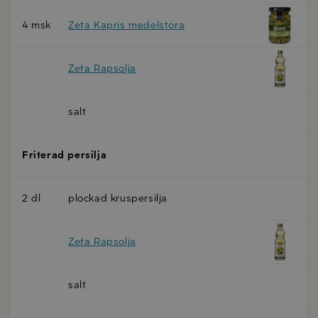
4 msk
Zeta Kapris medelstora
Zeta Rapsolja
salt
Friterad persilja
2 dl
plockad kruspersilja
Zeta Rapsolja
salt