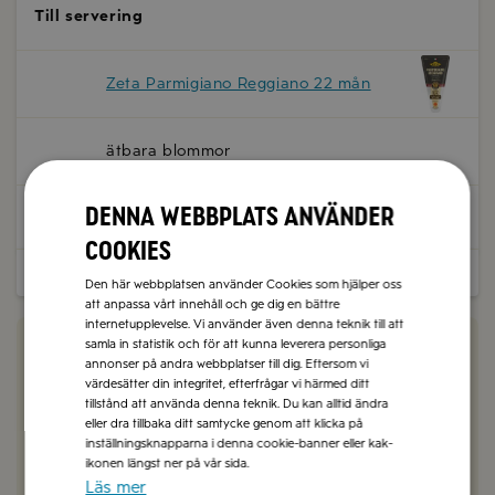
Till servering
Zeta Parmigiano Reggiano 22 mån
ätbara blommor
Denna webbplats använder
salt och peppar
cookies
Dela
Skriv ut
Spara
Den här webbplatsen använder Cookies som hjälper oss
att anpassa vårt innehåll och ge dig en bättre
internetupplevelse. Vi använder även denna teknik till att
samla in statistik och för att kunna leverera personliga
Vad tyckte du om receptet?
annonser på andra webbplatser till dig. Eftersom vi
värdesätter din integritet, efterfrågar vi härmed ditt
0 kommentarer
tillstånd att använda denna teknik. Du kan alltid ändra
eller dra tillbaka ditt samtycke genom att klicka på
Kommentera här!
inställningsknapparna i denna cookie-banner eller kak-
ikonen längst ner på vår sida.
Läs mer