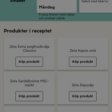
smaker
Sallad med kikärtor
Måndag
Frasig fetaost med sallad
och picklad rödlök
Produkter i receptet
Zeta Extra jungfruolivolja
Classico
Zeta Kapris små
Köp produkt
Köp produkt
Zeta Sardellcrème MSC-
märkt
Zeta Rapsolja
Köp produkt
Köp produkt