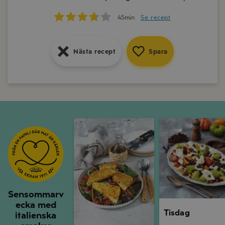
15min
Se recept
45min
Se recept
Nästa recept
Spara
Nästa recept
Spara
Nästa recept
Spara
Måndag
Tisdag
Sensommarv
ecka med
Tisdag
italienska