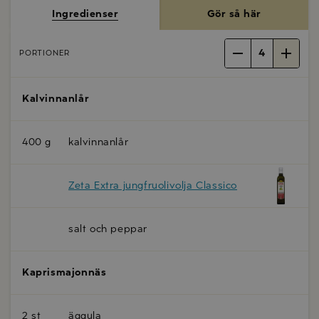
Ingredienser
Gör så här
4
PORTIONER
Kalvinnanlår
400 g
kalvinnanlår
Zeta Extra jungfruolivolja Classico
salt och peppar
Kaprismajonnäs
2 st
äggula