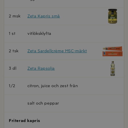
2 msk
Zeta Kapris små
1 st
vitlöksklyfta
2 tsk
Zeta Sardellcrème MSC-märkt
3 dl
Zeta Rapsolja
1/2
citron, juice och zest från
salt och peppar
Friterad kapris