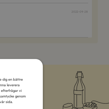
2022-09-28
e dig en bättre
unna leverera
 efterfrågar vi
 helgen med italienska
tt samtycke genom
vår sida.