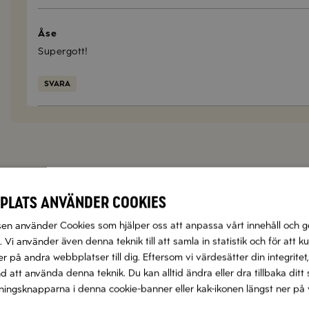
Åse
Supergott!
SVARA
plats använder cookies
n använder Cookies som hjälper oss att anpassa vårt innehåll och g
Zetas populära nyhetsbrev
 Vi använder även denna teknik till att samla in statistik och för att k
 på andra webbplatser till dig. Eftersom vi värdesätter din integritet,
 flera olika nyhetsbrev som förenklar vardagen och förgyller
nd att använda denna teknik. Du kan alltid ändra eller dra tillbaka di
smaker.
llningsknapparna i denna cookie-banner eller kak-ikonen längst ner på 