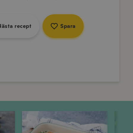
ta recept
Spara
sta recept
Spara
Nästa recept
Spara
Onsdag
Torsdag