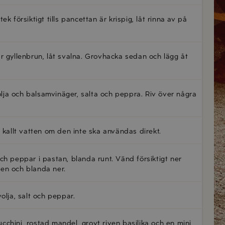
 försiktigt tills pancettan är krispig, låt rinna av på
r gyllenbrun, låt svalna. Grovhacka sedan och lägg åt
volja och balsamvinäger, salta och peppra. Riv över några
 kallt vatten om den inte ska användas direkt.
ch peppar i pastan, blanda runt. Vänd försiktigt ner
en och blanda ner.
olja, salt och peppar.
chini, rostad mandel, grovt riven basilika och en mini