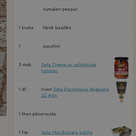
nymalen peppar
1 kruka
färsk basilika
1
zucchini
3 msk
Zeta Crème av soltorkade
tomater
1 dl
riven
Zeta Parmigiano Reggiano
22 mån
1 liten påse
rucola
1 frp
Zeta Mini Burrata 4x50g