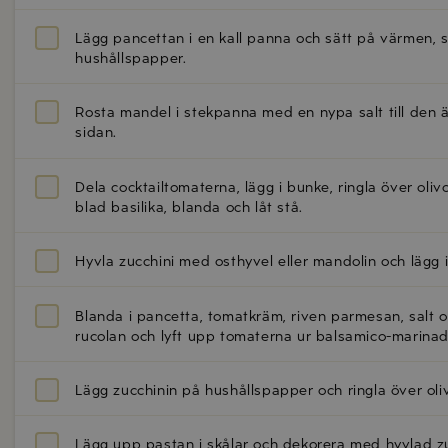
Lägg pancettan i en kall panna och sätt på värmen, stek
hushållspapper.
Rosta mandel i stekpanna med en nypa salt till den ä
sidan.
Dela cocktailtomaterna, lägg i bunke, ringla över oli
blad basilika, blanda och låt stå.
Hyvla zucchini med osthyvel eller mandolin och lägg i
Blanda i pancetta, tomatkräm, riven parmesan, salt o
rucolan och lyft upp tomaterna ur balsamico-marinad
Lägg zucchinin på hushållspapper och ringla över oliv
Lägg upp pastan i skålar och dekorera med hyvlad zuc