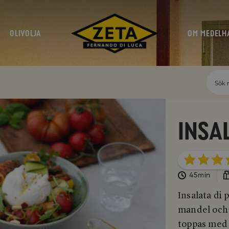
OLIVOLJA
OM MEDELH
Insa
45min
Insalata di 
mandel och 
toppas med 