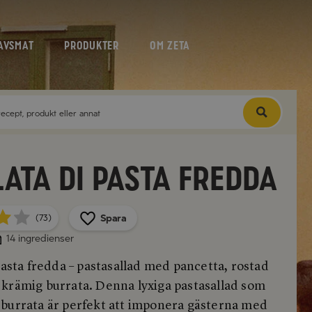
AVSMAT
PRODUKTER
OM ZETA
lata di pasta fredda
Spara
(73)
14 ingredienser
pasta fredda – pastasallad med pancetta, rostad
krämig burrata. Denna lyxiga pastasallad som
burrata är perfekt att imponera gästerna med