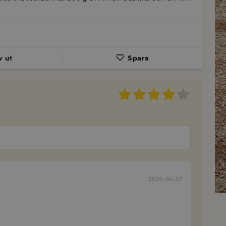
v ut
Spara
2024-04-27