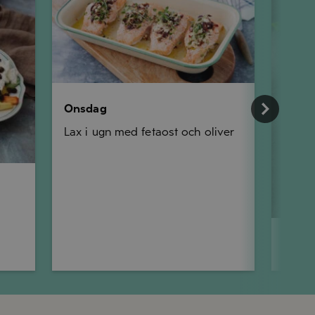
Onsdag
Lax i ugn med fetaost och oliver
Torsd
Pinsa 
och p