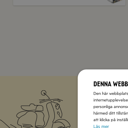
Denna webb
Den här webbplatse
internetupplevelse.
personliga annonser
Missa inte att vi har
härmed ditt tillstå
att klicka på instä
Läs mer