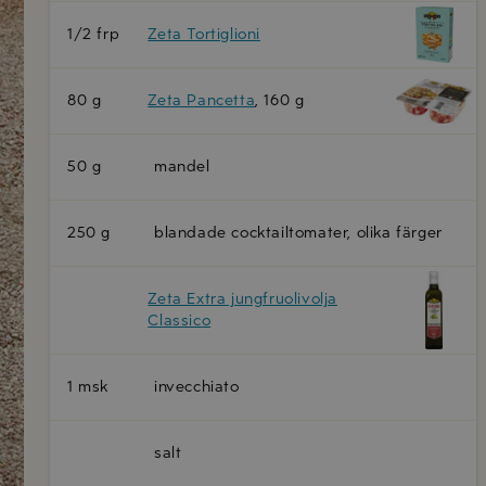
1/2 frp
Zeta Tortiglioni
80 g
Zeta Pancetta
, 160 g
50 g
mandel
250 g
blandade cocktailtomater, olika färger
Zeta Extra jungfruolivolja
Classico
1 msk
invecchiato
salt