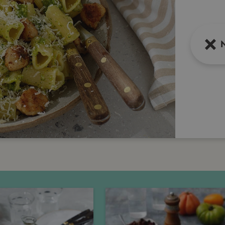
Näs
Nä
Tisdag