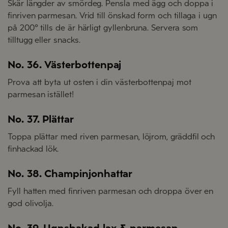
Skär längder av smördeg. Pensla med ägg och doppa i
finriven parmesan. Vrid till önskad form och tillaga i ugn
på 200° tills de är härligt gyllenbruna. Servera som
tilltugg eller snacks.
No. 36. Västerbottenpaj
Prova att byta ut osten i din västerbottenpaj mot
parmesan istället!
No. 37. Plättar
Toppa plättar med riven parmesan, löjrom, gräddfil och
finhackad lök.
No. 38. Champinjonhattar
Fyll hatten med finriven parmesan och droppa över en
god olivolja.
No. 39. Ugnsbakad lax & parmesan