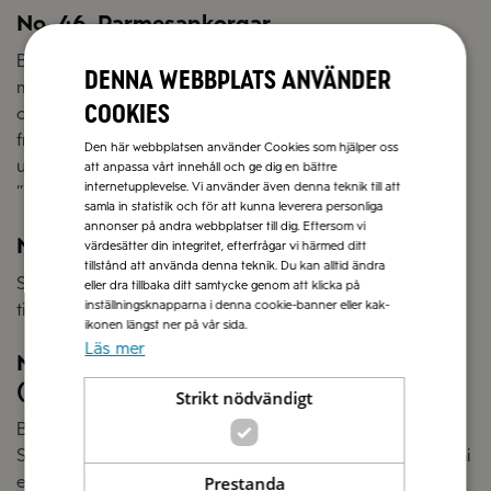
No. 46. Parmesankorgar
Blanda grovt riven parmesan med lite vetemjöl och
Denna webbplats använder
malen svartpeppar. Stek i ca 3 msk av blandningen i lätt
cookies
oljad stekpanna tills det smälter ut så att mönster
framträder. Ta upp med stekspade och lägg över t.ex ett
Den här webbplatsen använder Cookies som hjälper oss
uppochnedvänt glas. Låt svalna – så får du en
att anpassa vårt innehåll och ge dig en bättre
internetupplevelse. Vi använder även denna teknik till att
”parmesankorg” att servera t.ex. skagenröra i.
samla in statistik och för att kunna leverera personliga
annonser på andra webbplatser till dig. Eftersom vi
No. 47. Smakrik klyftpotatis
värdesätter din integritet, efterfrågar vi härmed ditt
tillstånd att använda denna teknik. Du kan alltid ändra
Strö riven parmesan över klyftpotatis mot slutet av
eller dra tillbaka ditt samtycke genom att klicka på
inställningsknapparna i denna cookie-banner eller kak-
tillagningen.
ikonen längst ner på vår sida.
Läs mer
No. 48. Parmesanröra med grappa
(familjen Di Lucas favorit)
Strikt nödvändigt
Blanda riven parmesan med lite olivolja till en röra.
Smaksätt med några droppar grappa. Servera till crostini
eller till ett gott bröd.
Prestanda