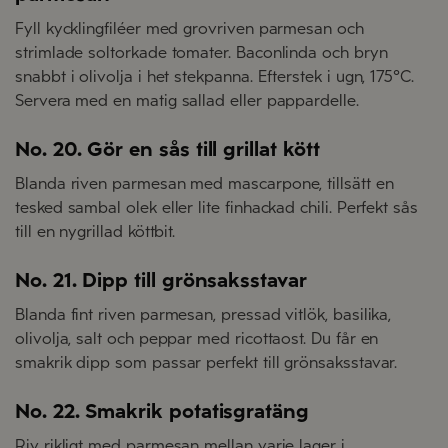
Fyll kycklingfiléer med grovriven parmesan och
strimlade soltorkade tomater. Baconlinda och bryn
snabbt i olivolja i het stekpanna. Efterstek i ugn, 175°C.
Servera med en matig sallad eller pappardelle.
No. 20. Gör en sås till grillat kött
Blanda riven parmesan med mascarpone, tillsätt en
tesked sambal olek eller lite finhackad chili. Perfekt sås
till en nygrillad köttbit.
No. 21. Dipp till grönsaksstavar
Blanda fint riven parmesan, pressad vitlök, basilika,
olivolja, salt och peppar med ricottaost. Du får en
smakrik dipp som passar perfekt till grönsaksstavar.
No. 22. Smakrik potatisgratäng
Riv rikligt med parmesan mellan varje lager i