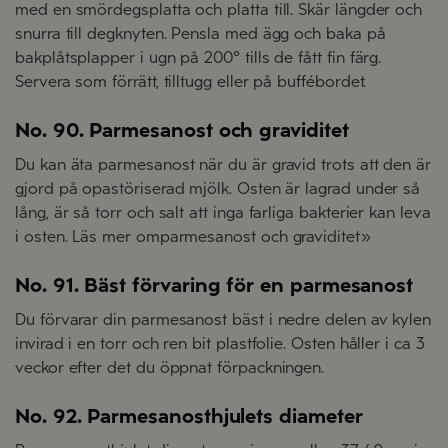
med en smördegsplatta och platta till. Skär längder och
snurra till degknyten. Pensla med ägg och baka på
bakplåtsplapper i ugn på 200° tills de fått fin färg.
Servera som förrätt, tilltugg eller på buffébordet.
No. 90. Parmesanost och graviditet
Du kan äta parmesanost när du är gravid trots att den är
gjord på opastöriserad mjölk. Osten är lagrad under så
lång, är så torr och salt att inga farliga bakterier kan leva
i osten. Läs mer omparmesanost och graviditet»
No. 91. Bäst förvaring för en parmesanost
Du förvarar din parmesanost bäst i nedre delen av kylen
invirad i en torr och ren bit plastfolie. Osten håller i ca 3
veckor efter det du öppnat förpackningen.
No. 92. Parmesanosthjulets diameter