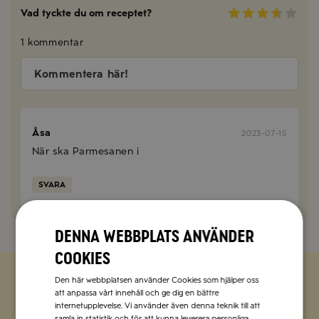
Vad tyckte du om receptet?
1 kommentar
Kommentera här!
Åsa
2023-07-15
När ska Parmesanen i
SVARA
Denna webbplats använder
cookies
Den här webbplatsen använder Cookies som hjälper oss
att anpassa vårt innehåll och ge dig en bättre
Zetas populära nyhetsbrev
internetupplevelse. Vi använder även denna teknik till att
samla in statistik och för att kunna leverera personliga