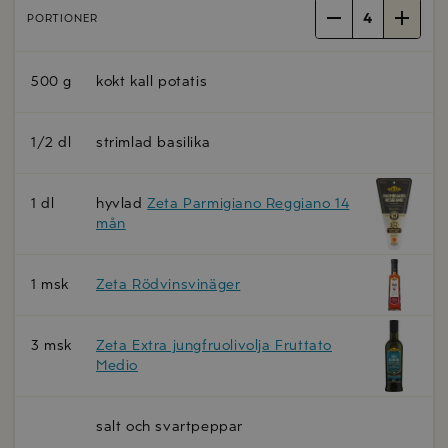
4
PORTIONER
500 g
kokt kall potatis
1/2 dl
strimlad basilika
1 dl
hyvlad
Zeta Parmigiano Reggiano 14
mån
1 msk
Zeta Rödvinsvinäger
3 msk
Zeta Extra jungfruolivolja Fruttato
Medio
salt och svartpeppar