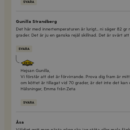
SVARA
Gunilla Strandberg
Det här med innertemperaturen är lurigt… ni säger 82 g
grader. Det är ju en ganska rejäl skillnad. Det är svårt at
SVARA
Emma Olsson
Hejsan Gunilla,
Vi förstår att det är förvirrande. Prova dig fram är mitt
om köttet är tillagat vid 70 grader, är det inte det kan du
Hälsningar, Emma från Zeta
SVARA
Åsa
Väldigt gott men nästa gång ska jag stöta eller mala fänk