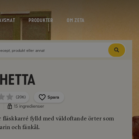
AVSMAT
PRODUKTER
OM ZETA
hetta
Spara
(206)
15 ingredienser
r fläskkarré fylld med väldoftande örter som
arin och fänkål.