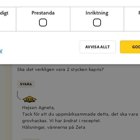
Anna Mellberg
digt
Prestanda
Inriktning
Hej Jeanette! Vi tycker om att servera en riktigt god s
riktigt god risotto passar fint till eller ugnsstekta rot
SVARA
AVVISA ALLT
GOD
V
Agneta
Ska det verkligen vara 2 stycken kapris?
SVARA
Emma Olsson
Hejsan Agneta,
Tack för att du uppmärksammade detta, det ska vara
grovhackas. Vi har ändrat i receptet.
Hälsningar, vännerna på Zeta