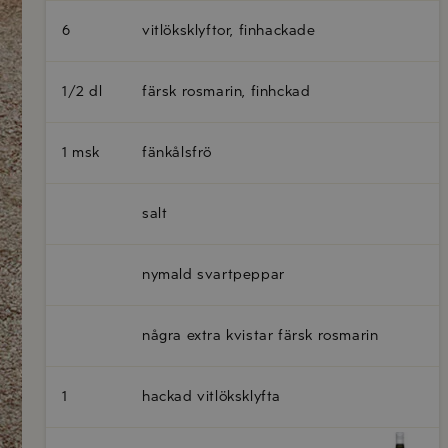
6
vitlöksklyftor, finhackade
1/2 dl
färsk rosmarin, finhckad
1 msk
fänkålsfrö
salt
nymald svartpeppar
några extra kvistar färsk rosmarin
1
hackad vitlöksklyfta