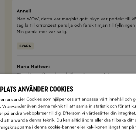
Anneli
Men WOW, detta var magiskt gott, skyn var perfekt till kö
Jag la till citronzest persilja och färsk timjan till fyllningen
Min gamla mor var salig.
SVARA
Maria Matteoni
Den låter saftig och god. Ska pröva receptet.
plats använder cookies
SVARA
n använder Cookies som hjälper oss att anpassa vårt innehåll och g
 Vi använder även denna teknik till att samla in statistik och för att k
Jeanette
 på andra webbplatser till dig. Eftersom vi värdesätter din integritet,
Vilka tillbehör passar till? Saknar något annat än kött oc
nd att använda denna teknik. Du kan alltid ändra eller dra tillbaka di
llningsknapparna i denna cookie-banner eller kak-ikonen längst ner på 
SVARA