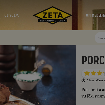
OLIVOLJA
OM MEDELH
Porc
4tim 30min
Porchetta ä
vitlök, rosm