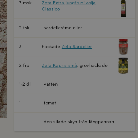
3 msk
Zeta Extra jungfruolivolja
Classico
2 tsk
sardellcrème eller
3
hackade
Zeta Sardeller
2 frp
Zeta Kapris små
, grovhackade
1-2 dl
vatten
1
tomat
den silade skyn från långpannan