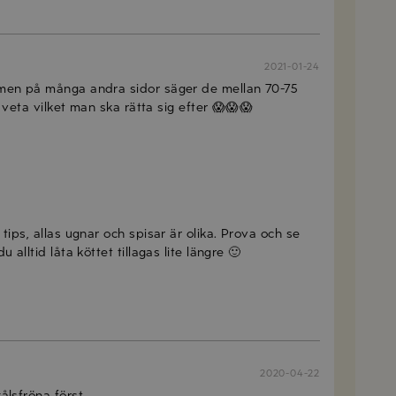
2021-01-24
r men på många andra sidor säger de mellan 70-75
t veta vilket man ska rätta sig efter 😱😱😱
2021-02-10
 tips, allas ugnar och spisar är olika. Prova och se
 alltid låta köttet tillagas lite längre 🙂
2020-04-22
ålsfröna först.