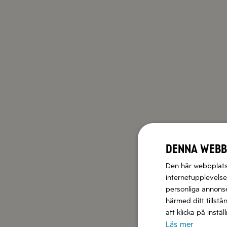
Denna webb
Den här webbplatse
internetupplevelse.
personliga annonser
härmed ditt tillstå
att klicka på instä
Läs mer