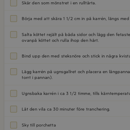
Skär den som mönstret i en rulltårta.
Börja med att skära 1 1/2 cm in på karrén, längs med 
Salta köttet rejält på båda sidor och lägg den fetaste
ovanpå köttet och rulla ihop den hårt.
Bind upp den med steksnöre och stick in några kvist
Lägg karrén på ugnsgallret och placera en långpanna me
torrt i pannan).
Ugnsbaka karrén i ca 3 1/2 timme, tills kärntemperatu
Låt den vila ca 30 minuter före tranchering.
Sky till porchetta