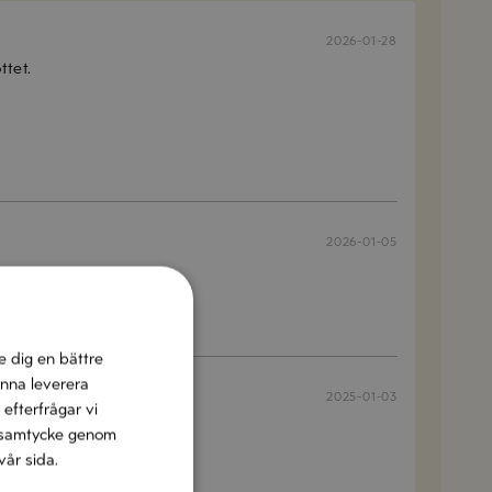
2026-01-28
ttet.
2026-01-05
e dig en bättre
unna leverera
2025-01-03
 efterfrågar vi
h sky…
tt samtycke genom
vår sida.