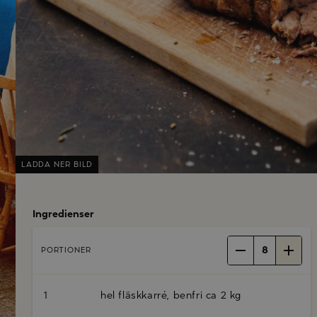
LADDA NER BILD
Ingredienser
8
PORTIONER
1
hel fläskkarré, benfri ca 2 kg