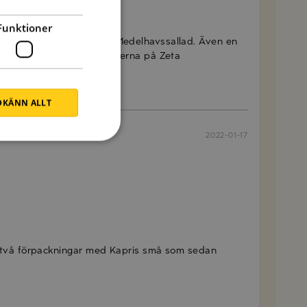
2025-01-03
Funktioner
allad till, prova gärna vår Medelhavssallad. Även en
frukter. Hälsningar från vännerna på Zeta
KÄNN ALLT
2022-01-17
2022-03-03
 två förpackningar med Kapris små som sedan