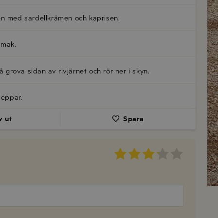
även med sardellkrämen och kaprisen.
 smak.
å grova sidan av rivjärnet och rör ner i skyn.
peppar.
v ut
Spara