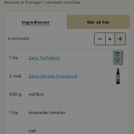
Receptet är framtaget i samarbete med
Zeta
.
Ingredienser
Gör så här
4
PORTIONER
1 frp
Zeta Tortiglioni
5 msk
Zeta Olivolja Provencal
500 g
nötfärs
1 frp
krossade tomater
salt