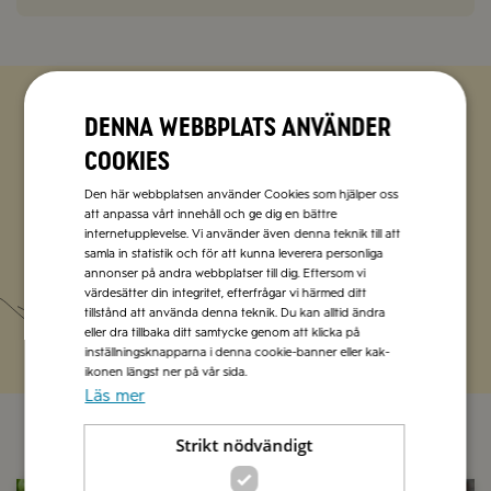
Denna webbplats använder
Zetas populära nyhetsbrev
cookies
Missa inte att vi har flera olika nyhetsbrev som
Den här webbplatsen använder Cookies som hjälper oss
förenklar vardagen och förgyller helgen med
att anpassa vårt innehåll och ge dig en bättre
italienska smaker.
internetupplevelse. Vi använder även denna teknik till att
samla in statistik och för att kunna leverera personliga
annonser på andra webbplatser till dig. Eftersom vi
värdesätter din integritet, efterfrågar vi härmed ditt
Prenumerera
tillstånd att använda denna teknik. Du kan alltid ändra
eller dra tillbaka ditt samtycke genom att klicka på
inställningsknapparna i denna cookie-banner eller kak-
ikonen längst ner på vår sida.
Läs mer
Strikt nödvändigt