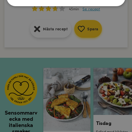
15min
Se recept
45min
Se recept
Nästa recept
Spara
Nästa recept
Spara
Nästa recept
Spara
Måndag
Tisdag
Sensommarv
ecka med
Tisdag
italienska
smaker