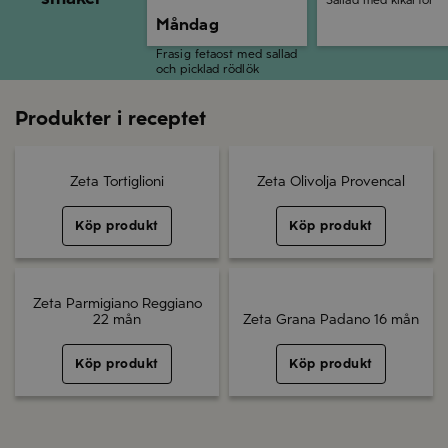
Sallad med kikärtor
Måndag
Frasig fetaost med sallad
och picklad rödlök
Produkter i receptet
Zeta Tortiglioni
Zeta Olivolja Provencal
Köp produkt
Köp produkt
Zeta Parmigiano Reggiano
22 mån
Zeta Grana Padano 16 mån
Köp produkt
Köp produkt