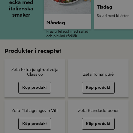
ecka med
Tisdag
italienska
smaker
Sallad med kikärtor
Måndag
Frasig fetaost med sallad
och picklad rödlök
Produkter i receptet
Zeta Extra jungfruolivolja
Classico
Zeta Tomatpuré
Köp produkt
Köp produkt
Zeta Matlagningsvin Vitt
Zeta Blandade bönor
Köp produkt
Köp produkt