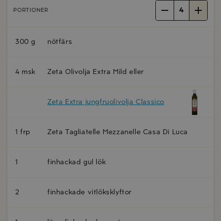
4
PORTIONER
300 g
nötfärs
4 msk
Zeta Olivolja Extra Mild eller
Zeta Extra jungfruolivolja Classico
1 frp
Zeta Tagliatelle Mezzanelle Casa Di Luca
1
finhackad gul lök
2
finhackade vitlöksklyftor