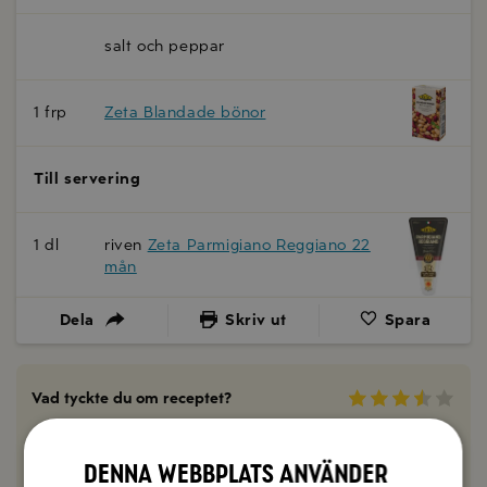
salt och peppar
1 frp
Zeta Blandade bönor
Till servering
1 dl
riven
Zeta Parmigiano Reggiano 22
mån
Dela
Skriv ut
Spara
Vad tyckte du om receptet?
0 kommentarer
Denna webbplats använder