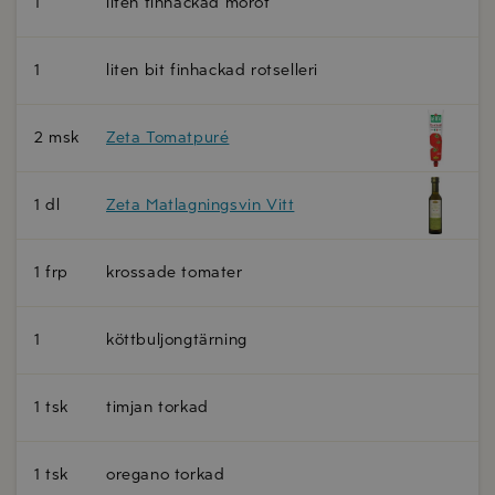
1
liten finhackad morot
1
liten bit finhackad rotselleri
2 msk
Zeta Tomatpuré
1 dl
Zeta Matlagningsvin Vitt
1 frp
krossade tomater
1
köttbuljongtärning
1 tsk
timjan torkad
1 tsk
oregano torkad