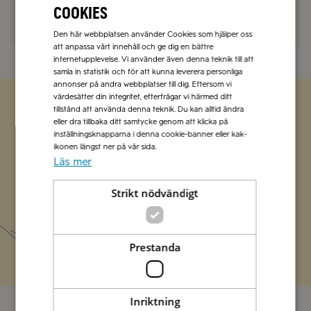
Kommentera här!
cookies
Den här webbplatsen använder Cookies som hjälper oss
att anpassa vårt innehåll och ge dig en bättre
internetupplevelse. Vi använder även denna teknik till att
samla in statistik och för att kunna leverera personliga
annonser på andra webbplatser till dig. Eftersom vi
värdesätter din integritet, efterfrågar vi härmed ditt
tillstånd att använda denna teknik. Du kan alltid ändra
eller dra tillbaka ditt samtycke genom att klicka på
Zetas populära nyhetsbrev
inställningsknapparna i denna cookie-banner eller kak-
ikonen längst ner på vår sida.
Missa inte att vi har flera olika nyhetsbrev som
Läs mer
förenklar vardagen och förgyller helgen med
italienska smaker.
Strikt nödvändigt
Prenumerera
Prestanda
Inriktning