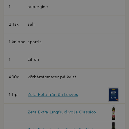
1
aubergine
2 tsk
salt
1 knippe
sparris
1
citron
400g
körbärstomater på kvist
1 frp
Zeta Feta från ön Lesvos
Zeta Extra jungfruolivolja Classico