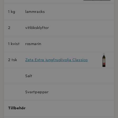
1 kg
lammracks
2
vitlöksklyftor
1 kvist
rosmarin
2 tsk
Zeta Extra jungfruolivolja Classico
Salt
Svartpeppar
Tillbehör