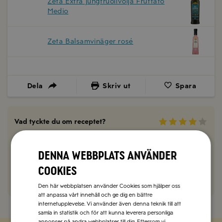
Zeta Extra jungfruolivolja Fruttato
Medio
Zeta Balsamvinäger rosé
Dela
Skriv ut
Spara
Vad tyckte du om receptet?
0 kommentarer
Denna webbplats använder
Kommentera här!
cookies
Den här webbplatsen använder Cookies som hjälper oss
att anpassa vårt innehåll och ge dig en bättre
internetupplevelse. Vi använder även denna teknik till att
samla in statistik och för att kunna leverera personliga
annonser på andra webbplatser till dig. Eftersom vi