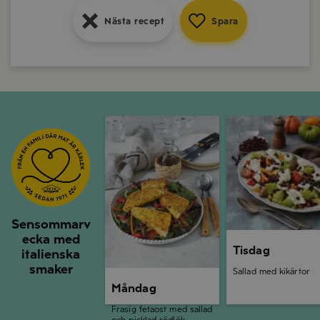
Nästa recept
Spara
Nästa recept
Spara
Måndag
Tisdag
Sensommarv
ecka med
Tisdag
italienska
smaker
Sallad med kikärtor
Måndag
Frasig fetaost med sallad