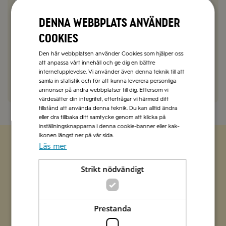
Denna webbplats använder
cookies
Tornemark
2023-06-29
Fantastisk god äppelkaka. Tack för Receptet!
Den här webbplatsen använder Cookies som hjälper oss
att anpassa vårt innehåll och ge dig en bättre
internetupplevelse. Vi använder även denna teknik till att
SVARA
samla in statistik och för att kunna leverera personliga
annonser på andra webbplatser till dig. Eftersom vi
värdesätter din integritet, efterfrågar vi härmed ditt
tillstånd att använda denna teknik. Du kan alltid ändra
eller dra tillbaka ditt samtycke genom att klicka på
inställningsknapparna i denna cookie-banner eller kak-
ikonen längst ner på vår sida.
Läs mer
Zetas populära nyhetsbrev
Strikt nödvändigt
Missa inte att vi har flera olika nyhetsbrev som
förenklar vardagen och förgyller helgen med
italienska smaker.
Prestanda