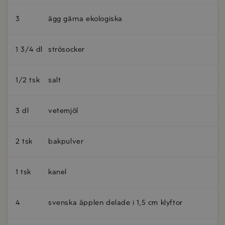
3
ägg gärna ekologiska
1 3/4 dl
strösocker
1/2 tsk
salt
3 dl
vetemjöl
2 tsk
bakpulver
1 tsk
kanel
4
svenska äpplen delade i 1,5 cm klyftor