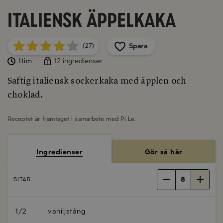
Italiensk äppelkaka
Spara
(27)
1tim
12 ingredienser
Saftig italiensk sockerkaka med äpplen och
choklad.
Receptet är framtaget i samarbete med
Pi Le
.
Ingredienser
Gör så här
8
BITAR
1/2
vaniljstång