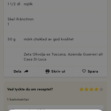
1 1/2 dl
mjölk
Skal ifrån
citron
1
50 g
mörk choklad av god kvalitet
Zeta Olivolja ex Toscana, Azienda Guerreri alt
Casa Di Luca
Dela
Skriv ut
Spara
Vad tyckte du om receptet?
1 kommentar
Kommentera här!