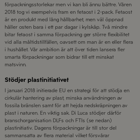
förpackningsstorlekar men vi kan bli ännu bättre. Våren
2018 tog vi exempelvis fram en fetaost i 2-pack. Fetaost
är en produkt med lång hållbarhet, men väl öppnad
håller osten bara i ett par dagar i kylskåp. Två mindre
bitar fetaost i samma förpackning ger större flexibilitet
vid alla måltidstillfällen, oavsett om man är en eller flera
i hushållet. Vår ambition är att över tiden lansera fler
smarta förpackningar som bidrar till ett minskat
matsvinn.
Stödjer plastinitiativet
I januari 2018 initierade EU en strategi för att stödja en
cirkulär hantering av plast, minska användningen av
fossila bränslen samt för att hejda nedskräpningen av
plast i naturen. En viktig sak. Di Luca stödjer därför
branschorganisation DLFs och FTIs (se nedan)
plastinitiativ. Dagens förpackningar är till stor del
sammansatta av flera material vilket försvårar