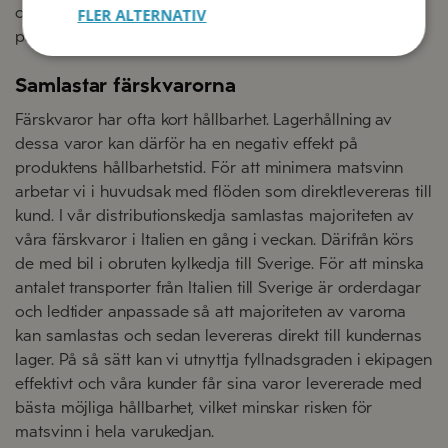
och minskar belastningen på transportnätet med 160
FLER ALTERNATIV
pallar om året.
Samlastar färskvarorna
Färskvaror har ofta kort hållbarhet. Lagerhållning av
dessa varor kan därför ha en negativ effekt på
produktens hållbarhetstid. För att minimera matsvinn
arbetar vi i huvudsak med flöden som direktlevereras till
kund. I vår distributionskedja samlastas majoriteten av
våra färskvaror i Italien en gång i veckan. Därifrån körs
de med bil i obruten kylkedja till Sverige. För att minska
antalet transporter från Italien till Sverige är orderdagar
och ledtider anpassade så att majoriteten av varorna
kan samlastas och sedan levereras direkt till kundernas
lager. På så sätt kan vi utnyttja fyllnadsgraden i ekipagen
effektivt och våra kunder får sina varor levererade med
bästa möjliga hållbarhet, vilket minskar risken för
matsvinn i hela varukedjan.