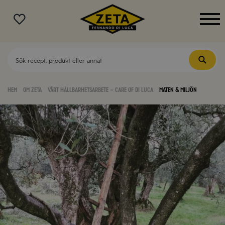
MENY
Hem
Om Zeta
Vårt hållbarhetsarbete – Care of Di Luca
Maten & miljön