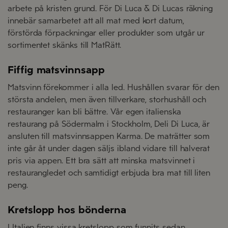
arbete på kristen grund. För Di Luca & Di Lucas räkning
innebär samarbetet att all mat med kort datum,
förstörda förpackningar eller produkter som utgår ur
sortimentet skänks till MatRätt.
Fiffig matsvinnsapp
Matsvinn förekommer i alla led. Hushållen svarar för den
största andelen, men även tillverkare, storhushåll och
restauranger kan bli bättre. Vår egen italienska
restaurang på Södermalm i Stockholm, Deli Di Luca, är
ansluten till matsvinnsappen Karma. De maträtter som
inte går åt under dagen säljs ibland vidare till halverat
pris via appen. Ett bra sätt att minska matsvinnet i
restaurangledet och samtidigt erbjuda bra mat till liten
peng.
Kretslopp hos bönderna
I Italien finns vissa kretslopp som funnits sedan