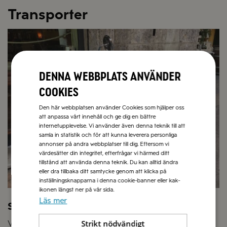
Transporter
Denna webbplats använder
cookies
Den här webbplatsen använder Cookies som hjälper oss
att anpassa vårt innehåll och ge dig en bättre
internetupplevelse. Vi använder även denna teknik till att
samla in statistik och för att kunna leverera personliga
annonser på andra webbplatser till dig. Eftersom vi
värdesätter din integritet, efterfrågar vi härmed ditt
tillstånd att använda denna teknik. Du kan alltid ändra
eller dra tillbaka ditt samtycke genom att klicka på
inställningsknapparna i denna cookie-banner eller kak-
ikonen längst ner på vår sida.
Läs mer
Smarta transporter
Strikt nödvändigt
Vårt övergripande transportmål är att det ska ske så