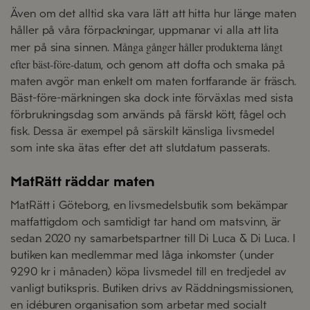
Även om det alltid ska vara lätt att hitta hur länge maten
håller på våra förpackningar, uppmanar vi alla att lita
Många gånger håller produkterna långt
mer på sina sinnen.
efter bäst-före-datum
, och genom att dofta och smaka på
maten avgör man enkelt om maten fortfarande är fräsch.
Bäst-före-märkningen ska dock inte förväxlas med sista
förbrukningsdag som används på färskt kött, fågel och
fisk. Dessa är exempel på särskilt känsliga livsmedel
som inte ska ätas efter det att slutdatum passerats.
MatRätt räddar maten
MatRätt i Göteborg, en livsmedelsbutik som bekämpar
matfattigdom och samtidigt tar hand om matsvinn, är
sedan 2020 ny samarbetspartner till Di Luca & Di Luca. I
butiken kan medlemmar med låga inkomster (under
9290 kr i månaden) köpa livsmedel till en tredjedel av
vanligt butikspris. Butiken drivs av Räddningsmissionen,
en idéburen organisation som arbetar med socialt