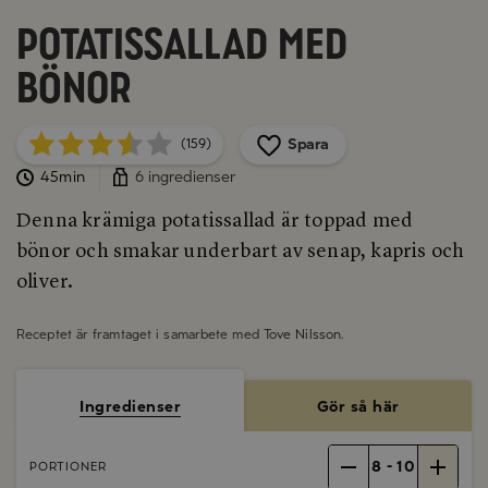
Potatissallad med
bönor
Spara
(159)
45min
6 ingredienser
Denna krämiga potatissallad är toppad med
bönor och smakar underbart av senap, kapris och
oliver.
Receptet är framtaget i samarbete med
Tove Nilsson
.
Ingredienser
Gör så här
8
-
10
PORTIONER