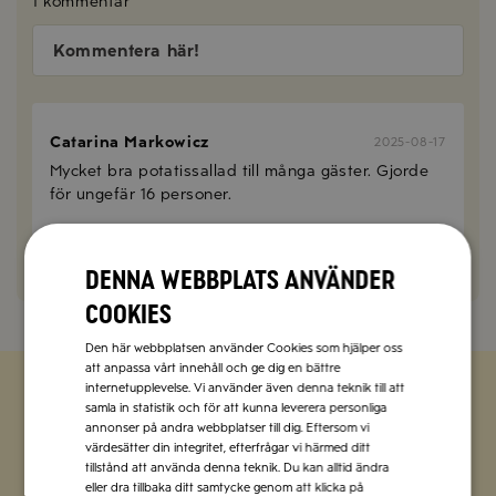
1 kommentar
Kommentera här!
Catarina Markowicz
2025-08-17
Mycket bra potatissallad till många gäster. Gjorde
för ungefär 16 personer.
SVARA
Denna webbplats använder
cookies
Den här webbplatsen använder Cookies som hjälper oss
att anpassa vårt innehåll och ge dig en bättre
internetupplevelse. Vi använder även denna teknik till att
samla in statistik och för att kunna leverera personliga
Zetas populära nyhetsbrev
annonser på andra webbplatser till dig. Eftersom vi
värdesätter din integritet, efterfrågar vi härmed ditt
tillstånd att använda denna teknik. Du kan alltid ändra
Missa inte att vi har flera olika nyhetsbrev som
eller dra tillbaka ditt samtycke genom att klicka på