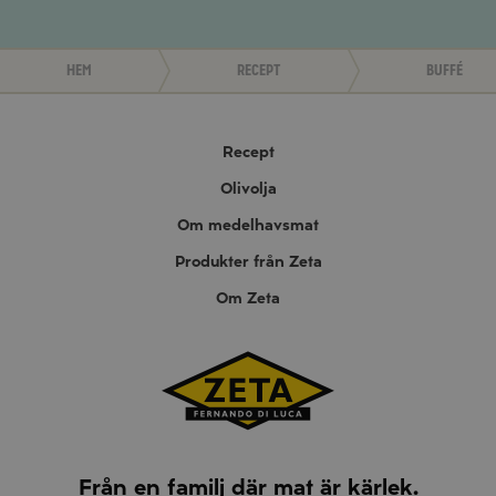
Hem
Recept
Buffé
Recept
Olivolja
Om medelhavsmat
Produkter från Zeta
Om Zeta
Från en familj där mat är kärlek.