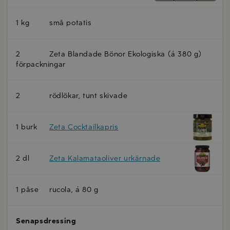
1 kg
små potatis
2
Zeta Blandade Bönor Ekologiska (á 380 g)
förpackningar
2
rödlökar, tunt skivade
1 burk
Zeta Cocktailkapris
2 dl
Zeta Kalamataoliver urkärnade
1 påse
rucola, á 80 g
Senapsdressing