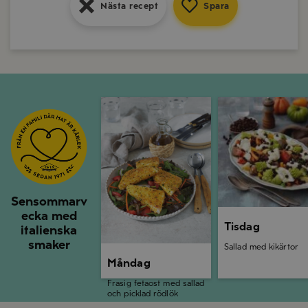
Nästa recept
Spara
Måndag
Tisdag
Sensommarv
ecka med
Tisdag
italienska
smaker
Sallad med kikärtor
Måndag
Frasig fetaost med sallad
och picklad rödlök