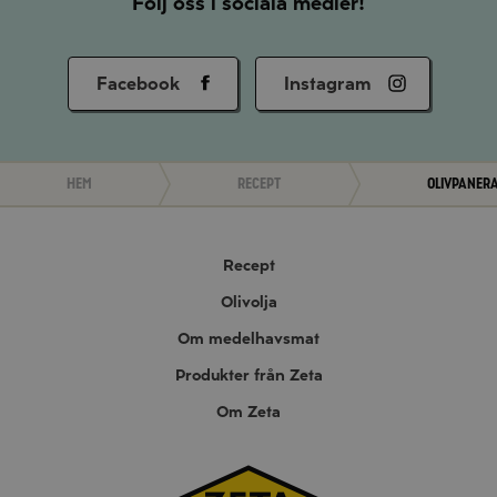
Följ oss i sociala medier!
Facebook
Instagram
Hem
Recept
Olivpaner
Recept
Olivolja
Om medelhavsmat
Produkter från Zeta
Om Zeta