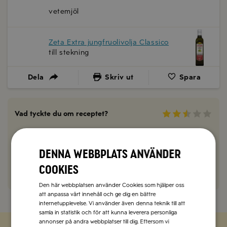
vetemjöl
Zeta Extra jungfruolivolja Classico
till stekning
Dela
Skriv ut
Spara
Vad tyckte du om receptet?
0 kommentarer
Denna webbplats använder
Kommentera här!
cookies
Den här webbplatsen använder Cookies som hjälper oss
att anpassa vårt innehåll och ge dig en bättre
internetupplevelse. Vi använder även denna teknik till att
samla in statistik och för att kunna leverera personliga
annonser på andra webbplatser till dig. Eftersom vi