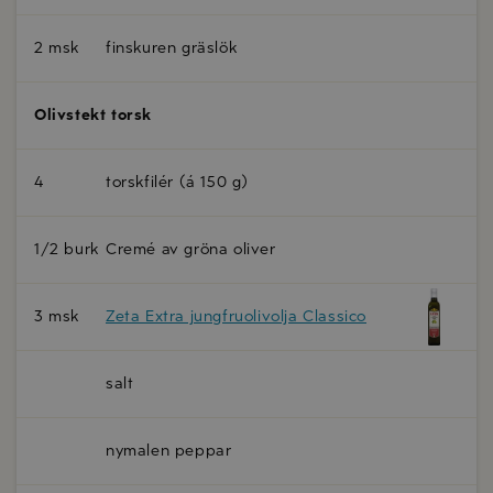
2 msk
finskuren gräslök
Olivstekt torsk
4
torskfilér (á 150 g)
1/2 burk
Cremé av gröna oliver
3 msk
Zeta Extra jungfruolivolja Classico
salt
nymalen peppar