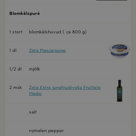
Blomkålspuré
1 stort
blomkålshuvud ( ca 800 g)
1 dl
Zeta Mascarpone
1/2 dl
mjölk
2 msk
Zeta Extra jungfruolivolja Fruttato
Medio
salt
nymalen peppar