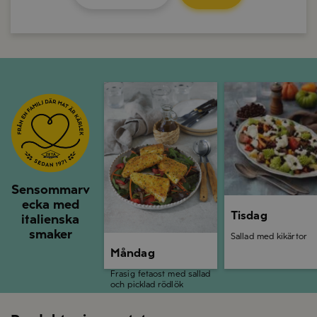
Måndag
Tisdag
Sensommarv
ecka med
Tisdag
italienska
smaker
Sallad med kikärtor
Måndag
Frasig fetaost med sallad
och picklad rödlök