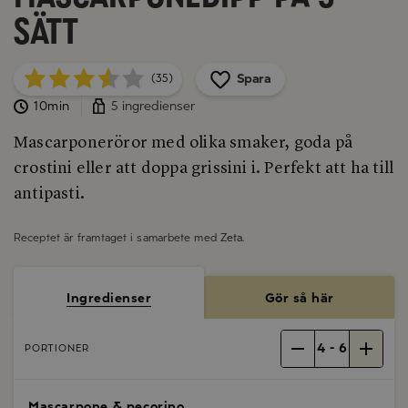
sätt
Spara
(35)
10min
5 ingredienser
Mascarponeröror med olika smaker, goda på
crostini eller att doppa grissini i. Perfekt att ha till
antipasti.
Receptet är framtaget i samarbete med
Zeta
.
Ingredienser
Gör så här
4
-
6
PORTIONER
Mascarpone & pecorino