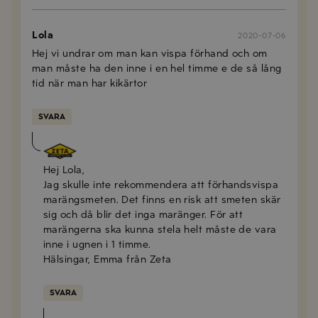
Lola
2020-07-06
Hej vi undrar om man kan vispa förhand och om
man måste ha den inne i en hel timme e de så lång
tid när man har kikärtor
SVARA
Emma Olsson
2020-07-06
Hej Lola,
Jag skulle inte rekommendera att förhandsvispa
marängsmeten. Det finns en risk att smeten skär
sig och då blir det inga maränger. För att
marängerna ska kunna stela helt måste de vara
inne i ugnen i 1 timme.
Hälsingar, Emma från Zeta
SVARA