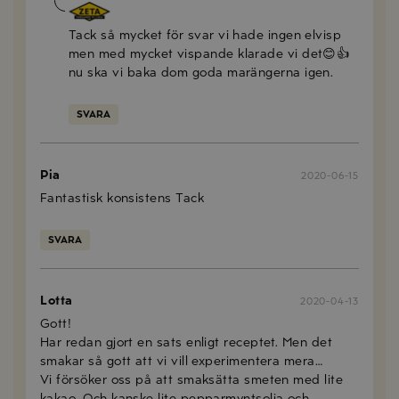
Lola
2020-07-23
Tack så mycket för svar vi hade ingen elvisp
men med mycket vispande klarade vi det😊👍
nu ska vi baka dom goda marängerna igen.
SVARA
Pia
2020-06-15
Fantastisk konsistens Tack
SVARA
Lotta
2020-04-13
Gott!
Har redan gjort en sats enligt receptet. Men det
smakar så gott att vi vill experimentera mera…
Vi försöker oss på att smaksätta smeten med lite
kakao. Och kanske lite pepparmyntsolja och