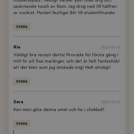
rödbetsspad… väldigt vacker ljust rosa färg och
spännande touch av Rom. Jag drog ned till hälften
av sockret. Mycket festliga! Blir till studentfirande.
SVARA
Ria
2025-08-16
Väldigt bra recept detta! Provade för första gång i
mitt liv att fixa maränger, och det är helt fantastiskt
att det blev som jag önskade mig! Helt otroligt!
SVARA
Sara
2025-01-23
Kan man göra denna smet och ha i choklad?
SVARA