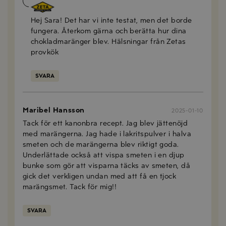
Anna Mellberg
2025-01-28
Hej Sara! Det har vi inte testat, men det borde
fungera. Återkom gärna och berätta hur dina
chokladmaränger blev. Hälsningar från Zetas
provkök
SVARA
Maribel Hansson
2025-01-10
Tack för ett kanonbra recept. Jag blev jättenöjd
med marängerna. Jag hade i lakritspulver i halva
smeten och de marängerna blev riktigt goda.
Underlättade också att vispa smeten i en djup
bunke som gör att visparna täcks av smeten, då
gick det verkligen undan med att få en tjock
marängsmet. Tack för mig!!
SVARA