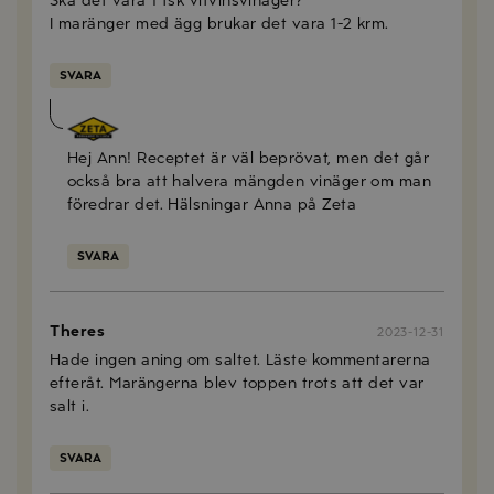
Ska det vara 1 tsk vitvinsvinäger?
I maränger med ägg brukar det vara 1-2 krm.
SVARA
Anna Mellberg
2024-01-26
Hej Ann! Receptet är väl beprövat, men det går
också bra att halvera mängden vinäger om man
föredrar det. Hälsningar Anna på Zeta
SVARA
Theres
2023-12-31
Hade ingen aning om saltet. Läste kommentarerna
efteråt. Marängerna blev toppen trots att det var
salt i.
SVARA