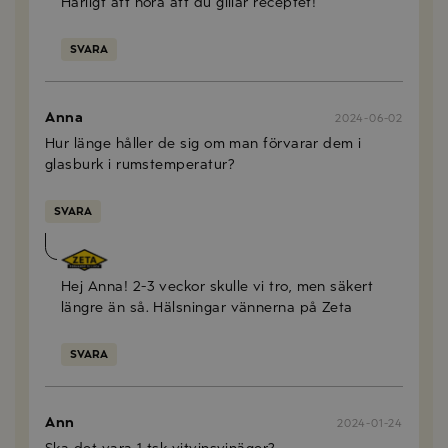
Härligt att höra att du gillar receptet!
SVARA
Anna
2024-06-02
Hur länge håller de sig om man förvarar dem i
glasburk i rumstemperatur?
SVARA
Anna Mellberg
2024-06-10
Hej Anna! 2-3 veckor skulle vi tro, men säkert
längre än så. Hälsningar vännerna på Zeta
SVARA
Ann
2024-01-24