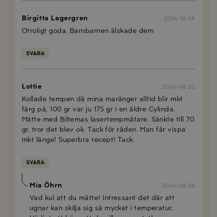
Birgitta Lagergren
2024-12-28
Otroligt goda. Barnbarnen älskade dem
SVARA
Lottie
2024-08-22
Kollade tempen då mina maränger alltid blir mkt
färg på, 100 gr var ju 175 gr i en äldre Cylinda.
Mätte med Biltemas lasertempmätare. Sänkte till 70
gr, tror det blev ok. Tack för råden. Man får vispa
mkt länge! Superbra recept! Tack.
SVARA
Mia Öhrn
2024-08-26
Vad kul att du mätte! Intressant det där att
ugnar kan skilja sig så mycket i temperatur.