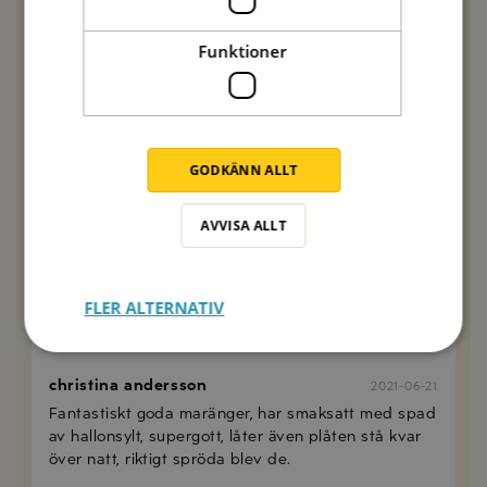
Låt luckan vara stängd under tiden marängerna
stelnar.
Funktioner
Bästa hälsningar, vännerna på Zeta
SVARA
GODKÄNN ALLT
Tina
2022-02-12
Äntligen lyckades jag med marängerna med
AVVISA ALLT
kikärtsspad. De blev spröda och luftiga. Hade dem
i ugnen ca två timmar i 100 grader!
FLER ALTERNATIV
SVARA
christina andersson
2021-06-21
Fantastiskt goda maränger, har smaksatt med spad
av hallonsylt, supergott, låter även plåten stå kvar
över natt, riktigt spröda blev de.