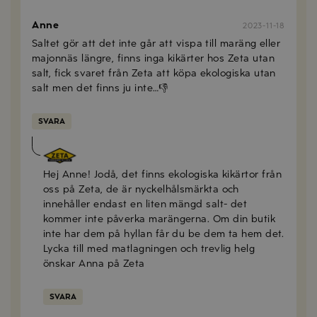
Anne
2023-11-18
Saltet gör att det inte går att vispa till maräng eller
majonnäs längre, finns inga kikärter hos Zeta utan
salt, fick svaret från Zeta att köpa ekologiska utan
salt men det finns ju inte…👎
SVARA
Anna Mellberg
2023-11-24
Hej Anne! Jodå, det finns ekologiska kikärtor från
oss på Zeta, de är nyckelhålsmärkta och
innehåller endast en liten mängd salt- det
kommer inte påverka marängerna. Om din butik
inte har dem på hyllan får du be dem ta hem det.
Lycka till med matlagningen och trevlig helg
önskar Anna på Zeta
SVARA