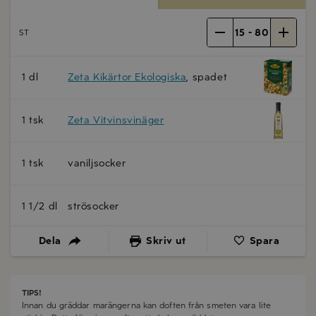
15
-
80
ST
1 dl
Zeta Kikärtor Ekologiska
, spadet
1 tsk
Zeta Vitvinsvinäger
1 tsk
vaniljsocker
1 1/2 dl
strösocker
Dela
Skriv ut
Spara
TIPS!
Innan du gräddar marängerna kan doften från smeten vara lite