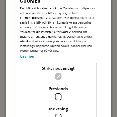
cookies
maräng däremot kan bakas på högre temperatur
men det beror på att den har varmvispats innan
Den här webbplatsen använder Cookies som hjälper oss
att anpassa vårt innehåll och ge dig en bättre
och är då mer tålig. Vi har inte provat att göra
internetupplevelse. Vi använder även denna teknik till att
detta med kikärtsspad och vågar därför inte
samla in statistik och för att kunna leverera personliga
säga hur den marängsmeten beter sig och om
annonser på andra webbplatser till dig. Eftersom vi
det kan fungera.
värdesätter din integritet, efterfrågar vi härmed ditt
Vänliga hälsningar, vännerna på Zeta
tillstånd att använda denna teknik. Du kan alltid ändra
eller dra tillbaka ditt samtycke genom att klicka på
inställningsknapparna i denna cookie-banner eller kak-
SVARA
ikonen längst ner på vår sida.
Läs mer
Josefin
2022-07-18
Strikt nödvändigt
Hej! När man låter de stå kvar i ugnen för att
stelna, låter man luckan vara stängd då eller
öppnar man den på glänt?
Prestanda
SVARA
Sophie Berlin
Inriktning
2022-08-01
Hej Josefin,