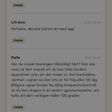
SVARA
Lili-Ann
2021-05-20
Perfekta, absolut bättre än med ägg
SVARA
Palle
2021-04-01
Har du vispat marängen tillräckligt hårt? Den ska
vara så hårt vispad att du kan hålla bunken
uppochner utan att det rinner ut. Och kontrollera
värmen i ugnen så den inte är för hög eller för låg.
Billigare ugnar brukar ha dålig temperaturkontroll,
så du kan stoppa in en extern ugnstermometer och
kolla att den verkligen håller 100 grader.
SVARA