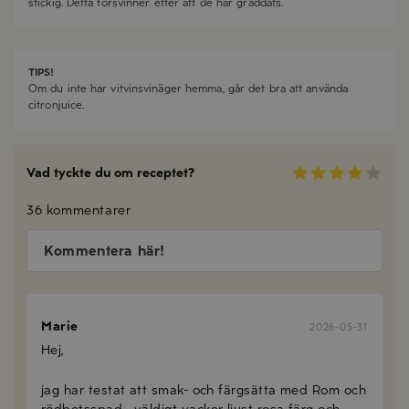
stickig. Detta försvinner efter att de har gräddats.
TIPS!
Om du inte har vitvinsvinäger hemma, går det bra att använda
citronjuice.
Vad tyckte du om receptet?
36 kommentarer
Kommentera här!
Marie
2026-05-31
Hej,
jag har testat att smak- och färgsätta med Rom och