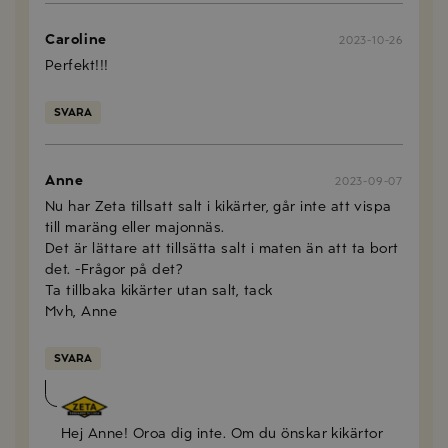
Caroline
2023-10-26
Perfekt!!!
SVARA
Anne
2023-09-07
Nu har Zeta tillsatt salt i kikärter, går inte att vispa
till maräng eller majonnäs.
Det är lättare att tillsätta salt i maten än att ta bort
det. -Frågor på det?
Ta tillbaka kikärter utan salt, tack
Mvh, Anne
SVARA
Anna Mellberg
2023-09-13
Hej Anne! Oroa dig inte. Om du önskar kikärtor