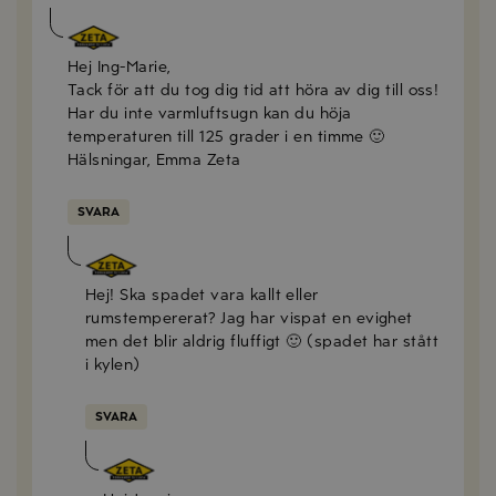
Emma Olsson
2019-12-12
Hej Ing-Marie,
Tack för att du tog dig tid att höra av dig till oss!
Har du inte varmluftsugn kan du höja
temperaturen till 125 grader i en timme 🙂
Hälsningar, Emma Zeta
SVARA
Jennie
2020-05-13
Hej! Ska spadet vara kallt eller
rumstempererat? Jag har vispat en evighet
men det blir aldrig fluffigt 🙂 (spadet har stått
i kylen)
SVARA
Emma Olsson
2020-05-13