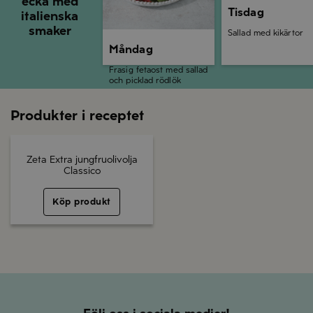
ecka med
Tisdag
italienska
smaker
Sallad med kikärtor
Måndag
Frasig fetaost med sallad
och picklad rödlök
Produkter i receptet
Zeta Extra jungfruolivolja
Classico
Köp produkt