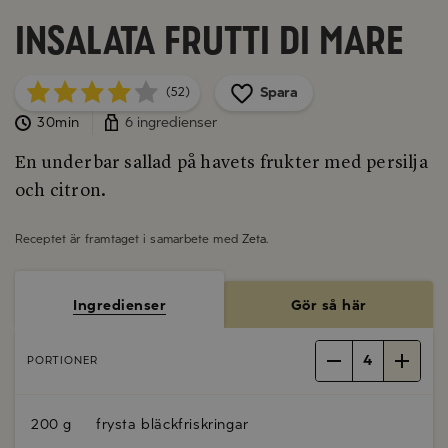
Insalata frutti di mare
Spara
(52)
30min
6 ingredienser
En underbar sallad på havets frukter med persilja
och citron.
Receptet är framtaget i samarbete med
Zeta
.
Ingredienser
Gör så här
4
PORTIONER
200 g
frysta bläckfriskringar