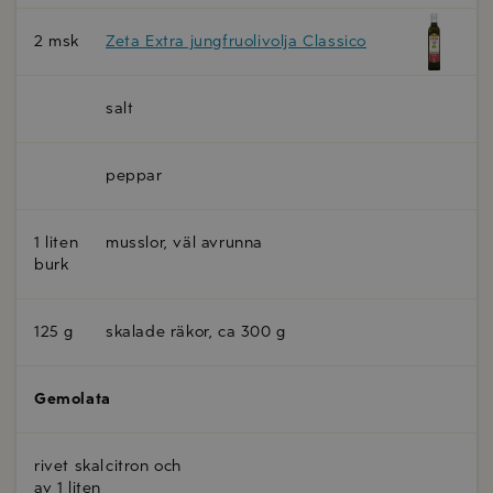
2 msk
Zeta Extra jungfruolivolja Classico
salt
peppar
1 liten
musslor, väl avrunna
burk
125 g
skalade räkor, ca 300 g
Gemolata
rivet skal
citron och
av 1 liten