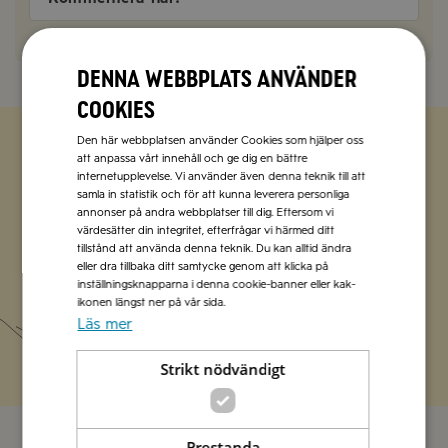
Denna webbplats använder
cookies
Den här webbplatsen använder Cookies som hjälper oss
att anpassa vårt innehåll och ge dig en bättre
Zetas populära nyhetsbrev
internetupplevelse. Vi använder även denna teknik till att
samla in statistik och för att kunna leverera personliga
annonser på andra webbplatser till dig. Eftersom vi
Missa inte att vi har flera olika nyhetsbrev som
värdesätter din integritet, efterfrågar vi härmed ditt
förenklar vardagen och förgyller helgen med
tillstånd att använda denna teknik. Du kan alltid ändra
italienska smaker.
eller dra tillbaka ditt samtycke genom att klicka på
inställningsknapparna i denna cookie-banner eller kak-
ikonen längst ner på vår sida.
Prenumerera
Läs mer
Strikt nödvändigt
Prestanda