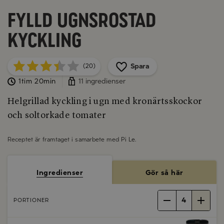
Fylld ugnsrostad
kyckling
Spara
(20)
1tim 20min
11 ingredienser
Helgrillad kyckling i ugn med kronärtsskockor
och soltorkade tomater
Receptet är framtaget i samarbete med
Pi Le
.
Ingredienser
Gör så här
4
PORTIONER