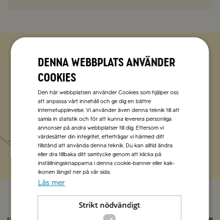
Denna webbplats använder
Zetas populära nyhetsbrev
cookies
Missa inte att vi har flera olika nyhetsbrev som
Den här webbplatsen använder Cookies som hjälper oss
förenklar vardagen och förgyller helgen med
att anpassa vårt innehåll och ge dig en bättre
italienska smaker.
internetupplevelse. Vi använder även denna teknik till att
samla in statistik och för att kunna leverera personliga
annonser på andra webbplatser till dig. Eftersom vi
Prenumerera
värdesätter din integritet, efterfrågar vi härmed ditt
tillstånd att använda denna teknik. Du kan alltid ändra
eller dra tillbaka ditt samtycke genom att klicka på
inställningsknapparna i denna cookie-banner eller kak-
ikonen längst ner på vår sida.
Läs mer
Strikt nödvändigt