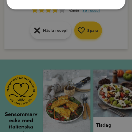
15min
Se recept
45min
Se recept
Nästa recept
Spara
Nästa recept
Spara
Nästa recept
Spara
Måndag
Tisdag
Sensommarv
ecka med
Tisdag
italienska