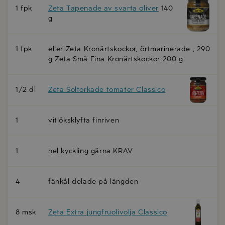
1 fpk
Zeta Tapenade av svarta oliver
140
g
1 fpk
eller Zeta Kronärtskockor, örtmarinerade , 290
g Zeta Små Fina Kronärtskockor 200 g
1/2 dl
Zeta Soltorkade tomater Classico
1
vitlöksklyfta finriven
1
hel kyckling gärna KRAV
4
fänkål delade på längden
8 msk
Zeta Extra jungfruolivolja Classico