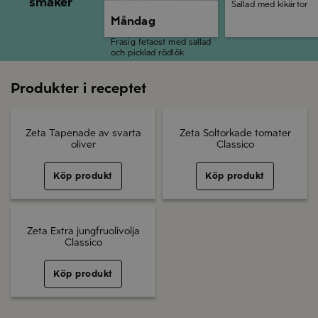
smaker
Sallad med kikärtor
Måndag
Frasig fetaost med sallad
och picklad rödlök
Produkter i receptet
Zeta Tapenade av svarta
Zeta Soltorkade tomater
oliver
Classico
Köp produkt
Köp produkt
Zeta Extra jungfruolivolja
Classico
Köp produkt